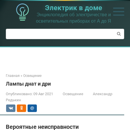
Перейти
Электрик в доме
к
контенту
Энциклопедия об электричестве и
осветительных приборах от А до Я
Поиск:
Главная
»
Освещение
Лампы днат и дри
Опубликовано:
09 Авг 2021
Освещение
Александр
Редькин
Вероятные неисправности