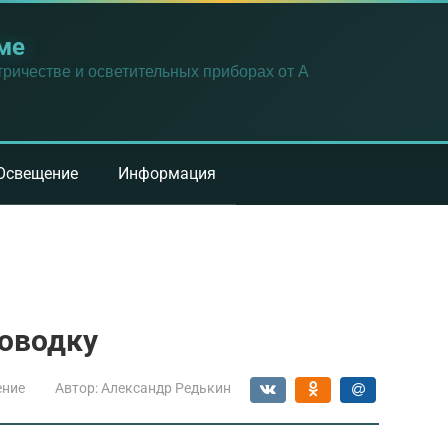
ме
ричестве и осветительных приборах от А
Освещение
Информация
роводку
ение
Автор:
Александр Редькин