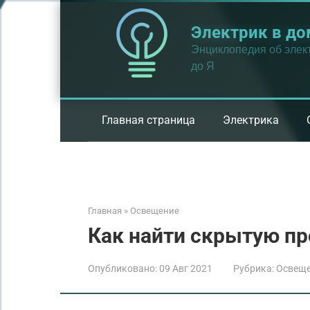
Перейти
к
Электрик в до
контенту
Энциклопедия об элект
до Я
Главная страница
Электрика
Главная
»
Освещение
Как найти скрытую п
Опубликовано:
09 Авг 2021
Рубрика:
Освещ