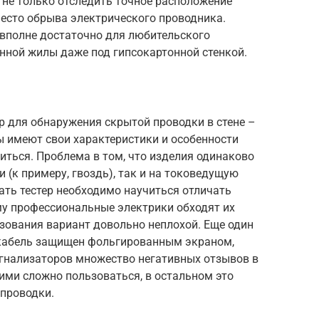
не только отследить точное расположение
 место обрыва электрического проводника.
о вполне достаточно для любительского
нной жилы даже под гипсокартонной стенкой.
р для обнаружения скрытой проводки в стене –
ы имеют свои характеристики и особенности
иться. Проблема в том, что изделия одинаково
 (к примеру, гвоздь), так и на токоведущую
ать тестер необходимо научиться отличать
му профессиональные электрики обходят их
зования вариант довольно неплохой. Еще один
 кабель защищен фольгированным экраном,
сигнализаторов множество негативных отзывов в
о ими сложно пользоваться, в остальном это
.проводки.