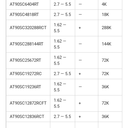
AT90SC6404RT
2.7 — 5.5
—
4K
AT90SC4818RT
2.7 — 5.5
—
18K
1.62 —
AT90SC320288RCT
+
288K
5.5
1.62 —
AT90SC288144RT
—
144K
5.5
1.62 —
AT90SC25672RT
—
72K
5.5
AT90SC19272RC
2.7 — 5.5
+
72K
1.62 —
AT90SC19236RT
—
36K
5.5
1.62 —
AT90SC12872RCFT
+
72K
5.5
AT90SC12836RCT
2.7 — 5.5
+
36K