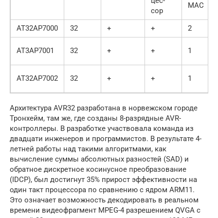
цес-
MAC
сор
AT32AP7000
32
+
+
2
AT3AP7001
32
+
+
1
AT32AP7002
32
+
+
1
Архитектура AVR32 разработана в норвежском городе
Тронхейм, там же, где созданы 8-разрядные AVR-
контроллеры. В разработке участвовала команда из
двадцати инженеров и программистов. В результате 4-
летней работы над такими алгоритмами, как
вычисление суммы абсолютных разностей (SAD) и
обратное дискретное косинусное преобразование
(IDCP), был достигнут 35% прирост эффективности на
один такт процессора по сравнению с ядром ARM11.
Это означает возможность декодировать в реальном
времени видеофрагмент MPEG-4 разрешением QVGA с