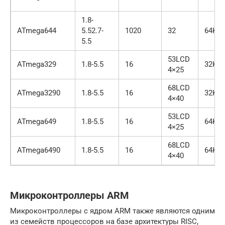
1.8-
ATmega644
5.52.7-
1020
32
64K
5.5
53LCD
ATmega329
1.8-5.5
16
32K
4×25
68LCD
ATmega3290
1.8-5.5
16
32K
4×40
53LCD
ATmega649
1.8-5.5
16
64K
4×25
68LCD
ATmega6490
1.8-5.5
16
64K
4×40
Микроконтроллеры ARM
Микроконтроллеры с ядром ARM также являются одним
из семейств процессоров на базе архитектуры RISC,