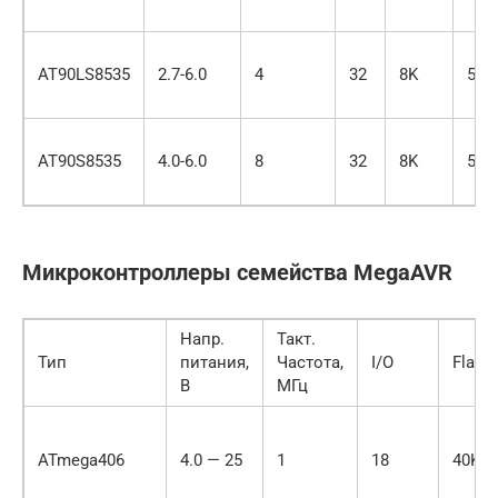
AT90LS8535
2.7-6.0
4
32
8K
512
AT90S8535
4.0-6.0
8
32
8K
512
Микроконтроллеры семейства MegaAVR
Напр.
Такт.
Тип
питания,
Частота,
I/O
Flash
В
МГц
ATmega406
4.0 — 25
1
18
40K