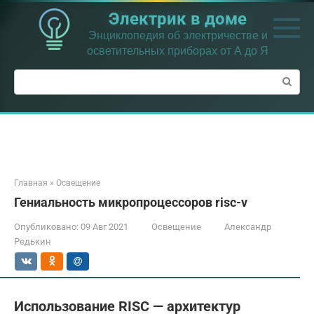
Перейти
Электрик в доме
к
контенту
Энциклопедия об электричестве и
осветительных приборах от А до Я
Поиск:
Главная
»
Освещение
Гениальность микропроцессоров risc-v
Опубликовано:
09 Авг 2021
Освещение
Александр
Редькин
Использование RISC — архитектур