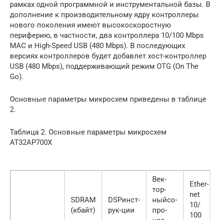
рамках одной программной и инструментальной базы. В
дополнение к производительному ядру контроллеры
нового поколения имеют высокоскоростную
периферию, в частности, два контроллера 10/100 Mbps
MAC и High-Speed USB (480 Mbps). В последующих
версиях контроллеров будет добавлет хост-контроллер
USB (480 Mbps), поддерживающий режим OTG (On The
Go).
Основные параметры микросхем приведены в таблице
2.
Таблица 2. Основные параметры микросхем
AT32AP700X
Век-
Ether-
тор-
net
SDRAM
DSPинст-
ныйсо-
10/
(кбайт)
рук-ции
про-
100