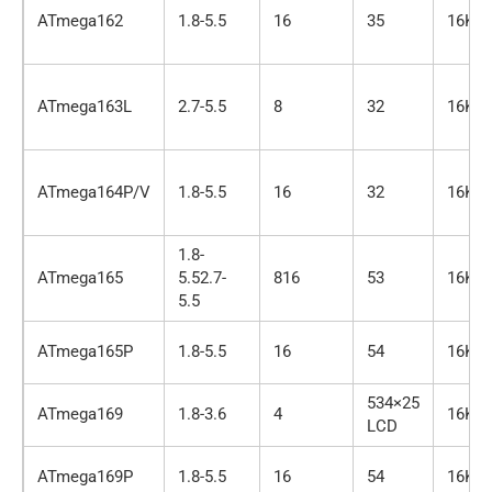
ATmega162
1.8-5.5
16
35
16K
ATmega163L
2.7-5.5
8
32
16K
ATmega164P/V
1.8-5.5
16
32
16K
1.8-
ATmega165
5.52.7-
816
53
16K
5.5
ATmega165P
1.8-5.5
16
54
16K
534×25
ATmega169
1.8-3.6
4
16K
LCD
ATmega169P
1.8-5.5
16
54
16K