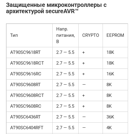
Защищенные микроконтроллеры с
архитектурой secureAVR™
Напр.
Тип
питания,
CRYPTO
EEPROM
В
AT90SC9618RT
2.7 — 5.5
+
18K
AT90SC9618RCT
2.7 — 5.5
+
18K
AT90SC9616RC
2.7 — 5.5
+
16K
AT90SC9608RT
2.7 — 5.5
—
8K
AT90SC9608RCT
2.7 — 5.5
+
8K
AT90SC9608RC
2.7 — 5.5
+
8K
AT90SC6436RT
2.7 — 5.5
—
36K
AT90SC6404RFT
2.7 — 5.5
—
4K