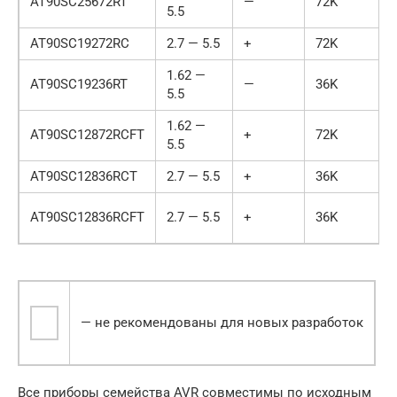
AT90SC25672RT
—
72K
5.5
AT90SC19272RC
2.7 — 5.5
+
72K
1.62 —
AT90SC19236RT
—
36K
5.5
1.62 —
AT90SC12872RCFT
+
72K
5.5
AT90SC12836RCT
2.7 — 5.5
+
36K
AT90SC12836RCFT
2.7 — 5.5
+
36K
— не рекомендованы для новых разработок
Все приборы семейства AVR совместимы по исходным