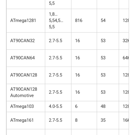
5,5
1,8…
ATmega1281
5,54,5…
816
54
128K
5,5
AT90CAN32
2.7-5.5
16
53
32K
AT90CAN64
2.7-5.5
16
53
64K
AT90CAN128
2.7-5.5
16
53
128K
AT90CAN128
2.7-5.5
16
53
128K
Automotive
ATmega103
4.0-5.5
6
48
128K
ATmega161
2.7-5.5
8
35
16K