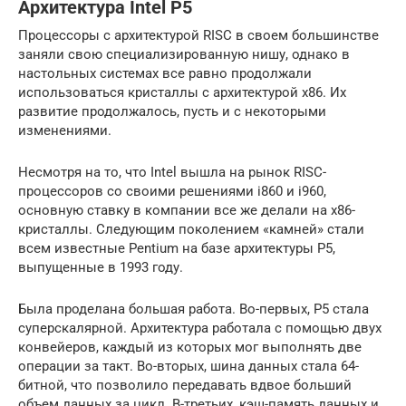
Архитектура Intel P5
Процессоры с архитектурой RISC в своем большинстве
заняли свою специализированную нишу, однако в
настольных системах все равно продолжали
использоваться кристаллы с архитектурой x86. Их
развитие продолжалось, пусть и с некоторыми
изменениями.
Несмотря на то, что Intel вышла на рынок RISC-
процессоров со своими решениями i860 и i960,
основную ставку в компании все же делали на x86-
кристаллы. Следующим поколением «камней» стали
всем известные Pentium на базе архитектуры P5,
выпущенные в 1993 году.
Была проделана большая работа. Во-первых, P5 стала
суперскалярной. Архитектура работала с помощью двух
конвейеров, каждый из которых мог выполнять две
операции за такт. Во-вторых, шина данных стала 64-
битной, что позволило передавать вдвое больший
объем данных за цикл. В-третьих, кэш-память данных и