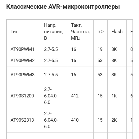
Классические AVR-микроконтроллеры
Напр.
Такт.
Тип
питания,
Частота,
I/O
Flash
EE
В
МГц
AT90PWM1
2.7-5.5
16
19
8K
0.5
AT90PWM2
2.7-5.5
16
53
8K
512
AT90PWM3
2.7-5.5
16
53
8K
512
2.7-
AT90S1200
6.04.0-
412
15
1K
64
6.0
2.7-
AT90S2313
6.04.0-
410
15
2K
128
6.0