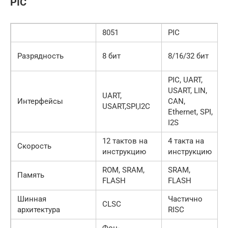
PIC
8051
PIC
Разрядность
8 бит
8/16/32 бит
PIC, UART,
USART, LIN,
UART,
Интерфейсы
CAN,
USART,SPI,I2C
Ethernet, SPI,
I2S
12 тактов на
4 такта на
Скорость
инструкцию
инструкцию
ROM, SRAM,
SRAM,
Память
FLASH
FLASH
Шинная
Частично
CLSC
архитектура
RISC
Фон-