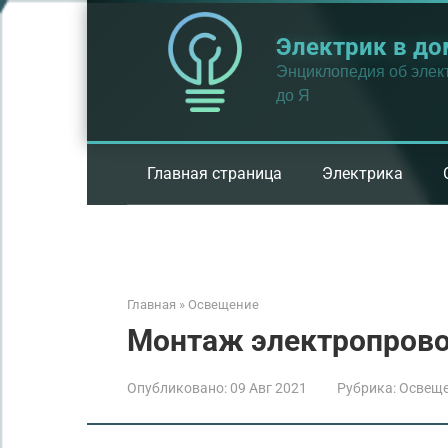
Перейти
к
Электрик в до
контенту
Энциклопедия об элект
до Я
Главная страница
Электрика
Главная
»
Освещение
Монтаж электропрово
Опубликовано:
09 Авг 2021
Рубрика:
Освещ