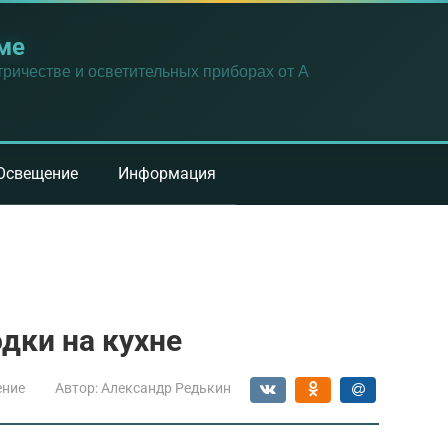
ме
ричестве и осветительных приборах от А
Освещение
Информация
дки на кухне
ение
Автор:
Александр Редькин