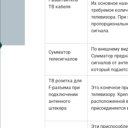
Их основное наз
ТВ кабеля
требуемое коли
телевизора. При
пропорционально
сигнала.
По внешнему вид
Сумматор
Сумматор предн
телесигналов
сигналов от анте
который подаетс
ТВ розетка для
F-разъема при
Это конечное пр
подключении
телевизору. Креп
антенного
расположенной в 
штекера
присоединяется
Эти приспособле