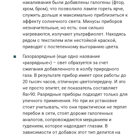
накаливания были добавлены галогены (фтор,
хром, бром), что позволило лампе гореть ярче,
служить дольше и максимально приблизиться к
эффекту солнечного света. Минусы приборов
незначительные, но есть: они сильно
нагреваются, излучают ультрафиолет. Находясь
рядом с текстилем или нестойкой краской,
приводят с постепенному выгоранию цвета.
Газоразрядные (еще одно название
«разрядные») – свет образуется за счет
сжигания добавленного в колбу природного
газа. В результате прибор имеет срок работы до
20 тысяч часов, отличную цветопередачу. И это
не просто эпитет, ее показатель составляет
Ra>90. Разрядные приборы подходят только для
уличного применения. Но при их установке
стоит учитывать, что они практически не терпят
перебои в сети, стоят дороже галогенных
аналогов, сопровождаются мерцанием и
гудением, которое надоедает глазам. В
зависимости от добавок этот тип делится на