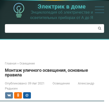
Перейти
Электрик в доме
к
контенту
Энциклопедия об электричестве и
осветительных приборах от А до Я
Поиск:
Главная
»
Освещение
Монтаж уличного освещения, основные
правила
Опубликовано:
09 Авг 2021
Освещение
Александр
Редькин