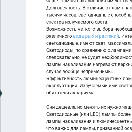
чаще. Лампы накаливания имеют очен
Долговечность. В отличие от ламп на
тысячу часов, светодиодные способны
спектра излучаемого света.
Возможность четкого выбора необход
различного
вида рыб и растений
. Инт
светодиодные, имеют свет, максимал
Светодиоды, по сравнению с лампами
следовательно, не будет необходимо
лампы накаливания нагревают верхни
случае вообще неприменимы.
Эффективность люминесцентных ламп
эксплуатации. Излучаемый ими светов
обитатели аквариума
Они дешевле, но менять их нужно чащ
Светодиодные (или LED) лампы более
лампы накаливания и люминесцентны
что важно для лампы, призванной осв