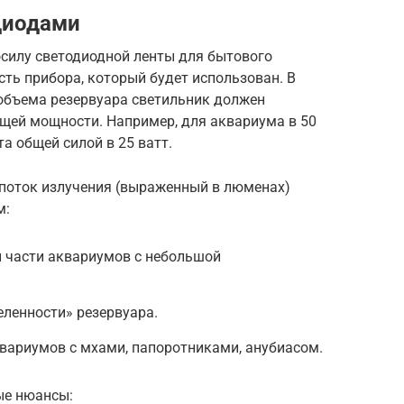
диодами
силу светодиодной ленты для бытового
ть прибора, который будет использован. В
объема резервуара светильник должен
бщей мощности. Например, для аквариума в 50
а общей силой в 25 ватт.
 поток излучения (выраженный в люменах)
м:
й части аквариумов с небольшой
селенности» резервуара.
аквариумов с мхами, папоротниками, анубиасом.
ые нюансы: