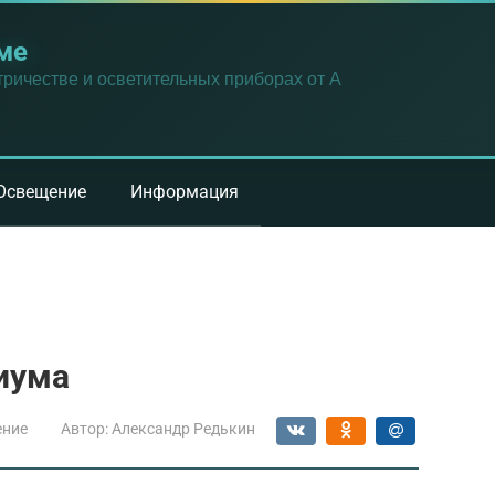
ме
ричестве и осветительных приборах от А
Освещение
Информация
иума
ение
Автор:
Александр Редькин