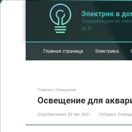
Перейти
к
Электрик в до
контенту
Энциклопедия об элект
до Я
Главная страница
Электрика
Главная
»
Освещение
Освещение для аквар
Опубликовано:
09 Авг 2021
Рубрика:
Освещ