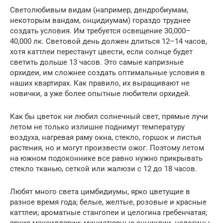
Светолюбивым видам (например, дендробиумам,
некоторым вандам, онцидиумам) гораздо труднее
создать условия. Им требуется освещение 30,000–
40,000 лк. Световой день должен длиться 12–14 часов,
хотя каттлеи перестанут цвести, если солнце будет
светить дольше 13 часов. Это самые капризные
орхидеи, им сложнее создать оптимальные условия в
наших квартирах. Как правило, их выращивают не
новички, а уже более опытные любители орхидей.
Как бы цветок ни любил солнечный свет, прямые лучи
летом не только излишне поднимут температуру
воздуха, нагревая раму окна, стекло, горшок и листья
растения, но и могут произвести ожог. Поэтому летом
на южном подоконнике все равно нужно прикрывать
стекло тканью, сеткой или жалюзи с 12 до 18 часов.
Любят много света цимбидиумы, ярко цветущие в
разное время года; белые, желтые, розовые и красные
каттлеи; ароматные стангопеи и целогина гребенчатая;