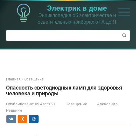
Перейти
Электрик в доме
к
контенту
Энциклопедия об электричестве и
осветительных приборах от А до Я
Поиск:
Главная
»
Освещение
Опасность светодиодных ламп для здоровья
человека и природы
Опубликовано:
09 Авг 2021
Освещение
Александр
Редькин