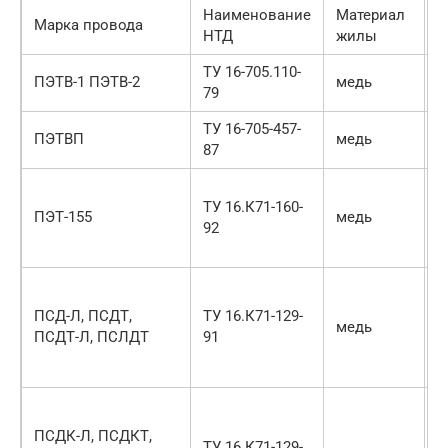
Наименование
Материал
Марка провода
М
НТД
жилы
ТУ 16-705.110-
Э
ПЭТВ-1 ПЭТВ-2
медь
79
п
ТУ 16-705-457-
Э
ПЭТВП
медь
87
п
Э
ТУ 16.К71-160-
п
ПЭТ-155
медь
92
м
и
И
и
ПСД-Л, ПСДТ,
ТУ 16.К71-129-
медь
н
ПСДТ-Л, ПСЛДТ
91
п
л
И
и
ПСДК-Л, ПСДКТ,
ТУ 16.К71-129-
н