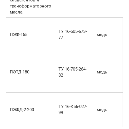
хладагентов и
трансформаторного
масла
Э
п
ТУ 16-505-673-
ПЭФ-155
медь
о
77
х
т
Д
—
ТУ 16-705-264-
м
ПЭТД-180
медь
82
п
—
о
Д
—
ТУ 16-К56-027-
ПЭФД-2-200
медь
п
99
с
п