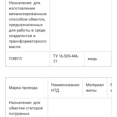
Назначение: для
изготовления
механизированным
способом обмоток,
предназначенных
для работы в среде
хладагентов и
трансформаторного
масла
ТУ 16-505-446-
ПЭВТЛ
медь
Л
77
Наименование
Материал
Ма
Марка провода
НТД
жилы
из
Назначение: для
обмотки статоров
погружных