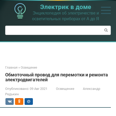
Перейти
Электрик в доме
к
контенту
Энциклопедия об электричестве и
осветительных приборах от А до Я
Поиск:
Главная
»
Освещение
Обмоточный провод для перемотки и ремонта
электродвигателей
Опубликовано:
09 Авг 2021
Освещение
Александр
Редькин