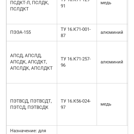
ПСДКТ-Л, ПСЛДК,
медь
91
п
ПСЛДКТ
к
л
ТУ 16.К71-001-
Э
ПЭЭА-155
алюминий
87
о
С
с
АПСД, АПСЛД,
ТУ 16.К71-257-
п
АПСДК, АПСДКТ,
алюминий
96
н
АПСЛДК, АПСЛДКТ
к
л
С
п
ПЭТВСД, ПЭТВСДТ,
ТУ 16.К56-024-
н
медь
ПЭТСД, ПЭТВСДК
97
П
к
л
Назначение: для