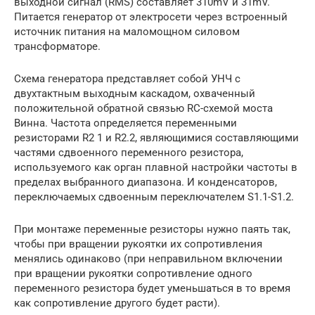
выходной сигнал (RMS) составляет 310mV и 31mV.
Питается генератор от электросети через встроенный
источник питания на маломощном силовом
трансформаторе.
Схема генератора представляет собой УНЧ с
двухтактным выходным каскадом, охваченный
положительной обратной связью RC-схемой моста
Винна. Частота определяется переменными
резисторами R2 1 и R2.2, являющимися составляющими
частями сдвоенного переменного резистора,
используемого как орган плавной настройки частоты в
пределах выбранного диапазона. И конденсаторов,
переключаемых сдвоенным переключателем S1.1-S1.2.
При монтаже переменные резисторы нужно паять так,
чтобы при вращении рукоятки их сопротивления
менялись одинаково (при неправильном включении
при вращении рукоятки сопротивление одного
переменного резистора будет уменьшаться в то время
как сопротивление другого будет расти).