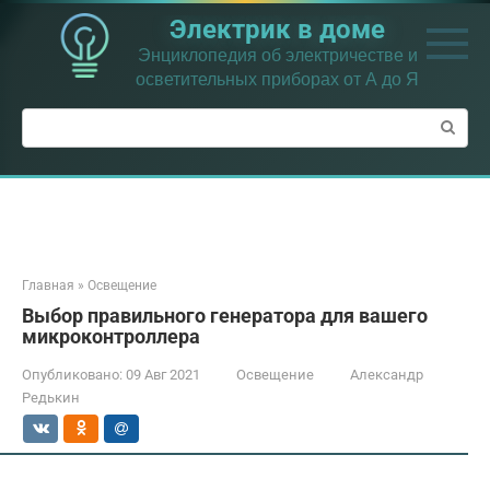
Перейти
Электрик в доме
к
контенту
Энциклопедия об электричестве и
осветительных приборах от А до Я
Поиск:
Главная
»
Освещение
Выбор правильного генератора для вашего
микроконтроллера
Опубликовано:
09 Авг 2021
Освещение
Александр
Редькин