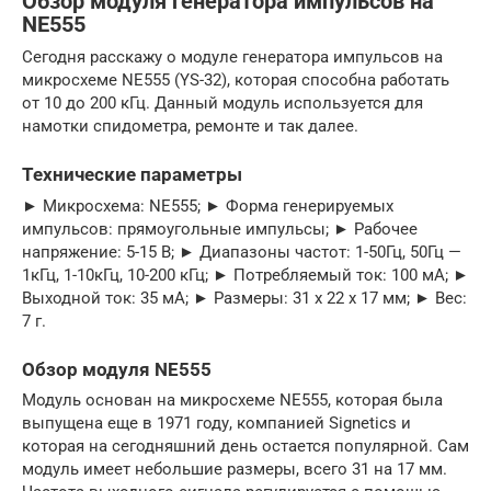
Обзор модуля генератора импульсов на
NE555
Сегодня расскажу о модуле генератора импульсов на
микросхеме NE555 (YS-32), которая способна работать
от 10 до 200 кГц. Данный модуль используется для
намотки спидометра, ремонте и так далее.
Технические параметры
► Микросхема: NE555; ► Форма генерируемых
импульсов: прямоугольные импульсы; ► Рабочее
напряжение: 5-15 В; ► Диапазоны частот: 1-50Гц, 50Гц —
1кГц, 1-10кГц, 10-200 кГц; ► Потребляемый ток: 100 мА; ►
Выходной ток: 35 мА; ► Размеры: 31 х 22 х 17 мм; ► Вес:
7 г.
Обзор модуля NE555
Модуль основан на микросхеме NE555, которая была
выпущена еще в 1971 году, компанией Signetics и
которая на сегодняшний день остается популярной. Сам
модуль имеет небольшие размеры, всего 31 на 17 мм.