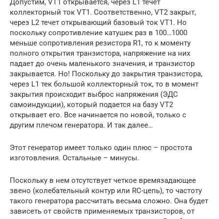
Допустим, VT1 открывается, через L1 течет
коллекторный ток VT1. Соответственно, VT2 закрыт,
через L2 течет открывающий базовый ток VT1. Но
поскольку сопротивление катушек раз в 100…1000
меньше сопротивления резистора R1, то к моменту
полного открытия транзистора, напряжение на них
падает до очень маленького значения, и транзистор
закрывается. Но! Поскольку до закрытия транзистора,
через L1 тек большой коллекторный ток, то в момент
закрытия происходит выброс напряжения (ЭДС
самоиндукции), который подается на базу VT2
открывает его. Все начинается по новой, только с
другим плечом генератора. И так далее…
Этот генератор имеет только один плюс – простота
изготовления. Остальные – минусы.
Поскольку в нем отсутствует четкое времязадающее
звено (колебательный контур или RC-цепь), то частоту
такого генератора рассчитать весьма сложно. Она будет
зависеть от свойств применяемых транзисторов, от