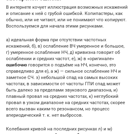
В интернете кочует иллюстрация возможных искажений
и описание к ней с грубой ошибкой. Копипастеры, как
обычно, или не читают, или не понимают что копируют.
Воспользуемся для начала этими рисунками.
а) идеальная форма при отсутствии частотных
искажений, б), в) ослабление ВЧ умеренное и большое,
г) умеренное ослабление НЧ, д) кривизна говорит об
ослаблении и средних частот, е), ж) в «оригинале»
ошибочно
говорится о подъёме на НЧ, конечно, это
справедливо для е), а ж) — сильное ослабление НЧ и
заметное СЧ. з) небольшой спад на самых высоких
частотах, в зависимости от частоты ГПИ спад может
быть далеко за пределами звукового диапазона, и)
плавный провал на средних частотах, к) неглубокий
провал в узком диапазоне на средних частотах, скорее
всего вызван каким-то резонансом, но процесс
апериодический т. к. нет выбросов.
Колебания кривой на последних рисунках л) и м)