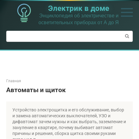
Перейти
Электрик в доме
к
контенту
Энциклопедия об электричестве и
осветительных приборах от А до Я
Поиск:
Главная
Автоматы и щиток
Устройство электрощитка и его обслуживание, выбор
и замена автоматических выключателей, УЗО и
дифавтомат зачем нужны и как выбрать, заземление и
зануление в квартире, почему выбивает автомат
причины и решения, сборка щитка своими руками