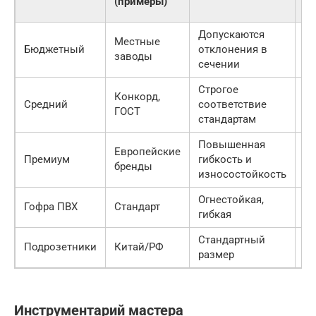
(примеры)
м
Допускаются
Местные
40
Бюджетный
отклонения в
заводы
ру
сечении
Строгое
Конкорд,
70
Средний
соответствие
ГОСТ
ру
стандартам
Повышенная
Европейские
12
Премиум
гибкость и
бренды
ру
износостойкость
Огнестойкая,
15
Гофра ПВХ
Стандарт
гибкая
ру
Стандартный
30
Подрозетники
Китай/РФ
размер
ру
Инструментарий мастера