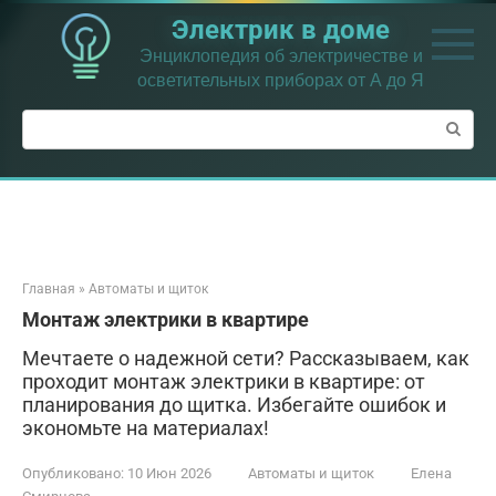
Перейти
Электрик в доме
к
контенту
Энциклопедия об электричестве и
осветительных приборах от А до Я
Поиск:
Главная
»
Автоматы и щиток
Монтаж электрики в квартире
Мечтаете о надежной сети? Рассказываем, как
проходит монтаж электрики в квартире: от
планирования до щитка. Избегайте ошибок и
экономьте на материалах!
Опубликовано:
10 Июн 2026
Автоматы и щиток
Елена