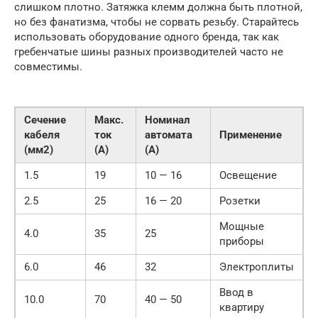
слишком плотно. Затяжка клемм должна быть плотной,
но без фанатизма, чтобы не сорвать резьбу. Старайтесь
использовать оборудование одного бренда, так как
гребенчатые шины разных производителей часто не
совместимы.
Сечение
Макс.
Номинал
кабеля
ток
автомата
Применение
(мм2)
(А)
(А)
1.5
19
10 — 16
Освещение
2.5
25
16 — 20
Розетки
Мощные
4.0
35
25
приборы
6.0
46
32
Электроплиты
Ввод в
10.0
70
40 — 50
квартиру