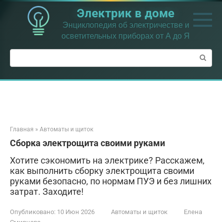
Перейти
Электрик в доме
к
контенту
Энциклопедия об электричестве и
осветительных приборах от А до Я
Поиск:
Главная
»
Автоматы и щиток
Сборка электрощита своими руками
Хотите сэкономить на электрике? Расскажем,
как выполнить сборку электрощита своими
руками безопасно, по нормам ПУЭ и без лишних
затрат. Заходите!
Опубликовано:
10 Июн 2026
Автоматы и щиток
Елена