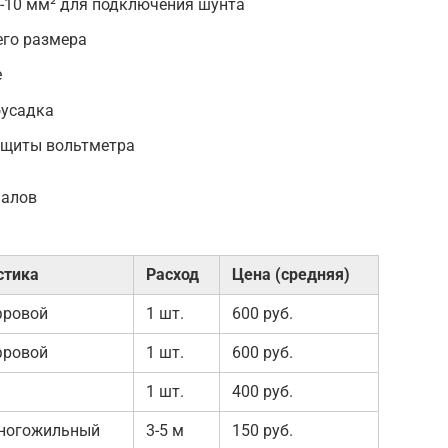
6-10 мм² для подключения шунта
го размера
е
оусадка
защиты вольтметра
иалов
стика
Расход
Цена (средняя)
фровой
1 шт.
600 руб.
фровой
1 шт.
600 руб.
1 шт.
400 руб.
ногожильный
3-5 м
150 руб.