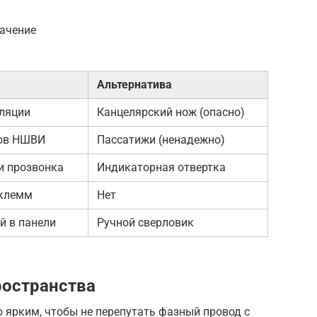
начение
Альтернатива
оляции
Канцелярский нож (опасно)
ов НШВИ
Пассатижи (ненадежно)
и прозвонка
Индикаторная отвертка
 клемм
Нет
й в панели
Ручной сверловик
ространства
ярким, чтобы не перепутать фазный провод с