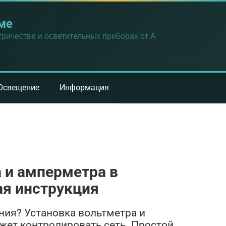
ме
ричестве и осветительных приборах от А
Освещение
Информация
 и амперметра в
ая инструкция
ания? Установка вольтметра и
жет контролировать сеть. Простой