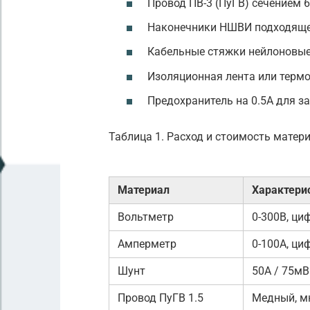
Провод ПВ-3 (ПуГВ) сечением 
Наконечники НШВИ подходяще
Кабельные стяжки нейлоновы
Изоляционная лента или терм
Предохранитель на 0.5А для 
Таблица 1. Расход и стоимость матер
Материал
Характери
Вольтметр
0-300В, ци
Амперметр
0-100А, ци
Шунт
50А / 75мВ
Провод ПуГВ 1.5
Медный, м