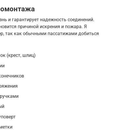
ромонтажа
нь и гарантирует надежность соединений.
овится причиной искрения и пожара. Я
р, так как обычными пассатижами добиться
ок (крест, шлиц)
ии
конечников
пряжения
 ручками
ый
уповерт
метки