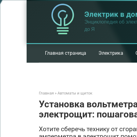
Перейти
к
Электрик в до
контенту
Энциклопедия об элект
до Я
Главная страница
Электрика
Главная
»
Автоматы и щиток
Установка вольтметра
электрощит: пошагов
Хотите сберечь технику от сгор
амперметра в электрощит помо