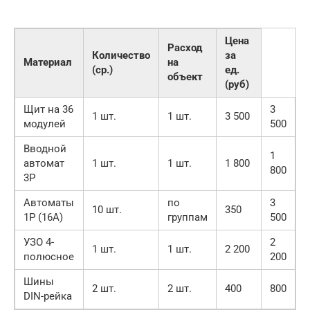
Цена
Расход
Количество
за
Материал
на
(ср.)
ед.
объект
(руб)
Щит на 36
3
1 шт.
1 шт.
3 500
модулей
500
Вводной
1
автомат
1 шт.
1 шт.
1 800
800
3P
Автоматы
по
3
10 шт.
350
1P (16А)
группам
500
УЗО 4-
2
1 шт.
1 шт.
2 200
полюсное
200
Шины
2 шт.
2 шт.
400
800
DIN-рейка