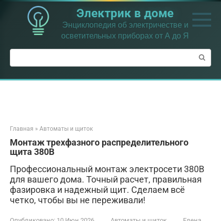
Перейти
Электрик в доме
к
контенту
Энциклопедия об электричестве и
осветительных приборах от А до Я
Поиск:
Главная
»
Автоматы и щиток
Монтаж трехфазного распределительного
щита 380В
Профессиональный монтаж электросети 380В
для вашего дома. Точный расчет, правильная
фазировка и надежный щит. Сделаем всё
четко, чтобы вы не переживали!
Опубликовано:
10 Июн 2026
Автоматы и щиток
Елена