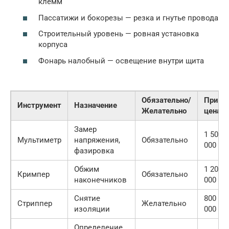
клемм
Пассатижи и бокорезы — резка и гнутье провода
Строительный уровень — ровная установка
корпуса
Фонарь налобный — освещение внутри щита
Обязательно/
Приме
Инструмент
Назначение
Желательно
цена (
Замер
1 500 
Мультиметр
напряжения,
Обязательно
000
фазировка
Обжим
1 200 
Кримпер
Обязательно
наконечников
000
Снятие
800 — 
Стриппер
Желательно
изоляции
000
Определение