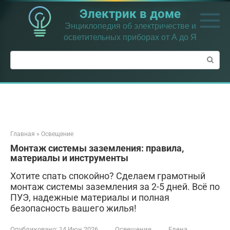
Перейти
Электрик в доме
к
контенту
Энциклопедия об электричестве и
осветительных приборах от А до Я
Поиск:
Главная
»
Освещение
Монтаж системы заземления: правила,
материалы и инструменты
Хотите спать спокойно? Сделаем грамотный
монтаж системы заземления за 2-5 дней. Всё по
ПУЭ, надежные материалы и полная
безопасность вашего жилья!
Опубликовано:
14 Июн 2026
Освещение
Елена