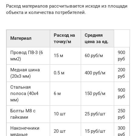
Расход материалов рассчитывается исходя из площади
объекта и количества потребителей.
Расход на
Средняя
Материал
точку/м
цена за ед.
Провод ПВ-3 (6
900
15 м
60 руб/м
мм2)
руб
Медная шина
200
0.5 м
400 руб/м
(20х3 мм)
руб
Стальная
900
полоса (40х4
6 м
150 руб/м
руб
мм)
Болты М8 с
250
10 шт
25 руб/шт
гайками
руб
Наконечники
300
20 шт
15 руб/шт
медные
руб