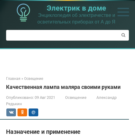
Перейти
Электрик в доме
к
контенту
Энциклопедия об электричестве и
осветительных приборах от А до Я
Поиск:
Главная
»
Освещение
Качественная лампа маляра своими руками
Опубликовано:
09 Авг 2021
Освещение
Александр
Редькин
Назначение и применение