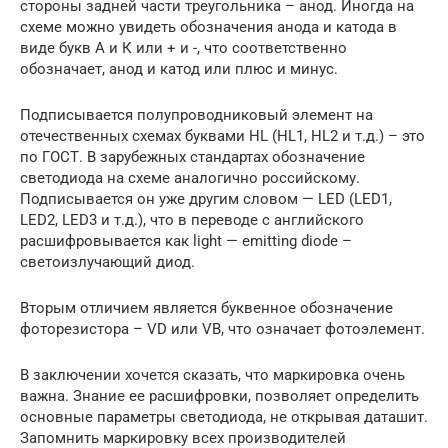
стороны задней части треугольника – анод. Иногда на
схеме можно увидеть обозначения анода и катода в
виде букв А и К или + и -, что соответственно
обозначает, анод и катод или плюс и минус.
Подписывается полупроводниковый элемент на
отечественных схемах буквами HL (HL1, HL2 и т.д.) – это
по ГОСТ. В зарубежных стандартах обозначение
светодиода на схеме аналогично российскому.
Подписывается он уже другим словом — LED (LED1,
LED2, LED3 и т.д.), что в переводе с английского
расшифровывается как light — emitting diode –
светоизлучающий диод.
Вторым отличием является буквенное обозначение
фоторезистора – VD или VB, что означает фотоэлемент.
В заключении хочется сказать, что маркировка очень
важна. Знание ее расшифровки, позволяет определить
основные параметры светодиода, не открывая даташит.
Запомнить маркировку всех производителей