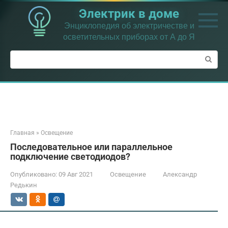
Перейти
Электрик в доме
к
контенту
Энциклопедия об электричестве и
осветительных приборах от А до Я
Поиск:
Главная
»
Освещение
Последовательное или параллельное
подключение светодиодов?
Опубликовано:
09 Авг 2021
Освещение
Александр
Редькин