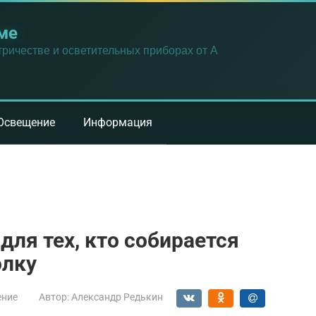
ме
ричестве и осветительных приборах от А
Освещение
Информация
для тех, кто собирается
олку
ение
Автор:
Александр Редькин