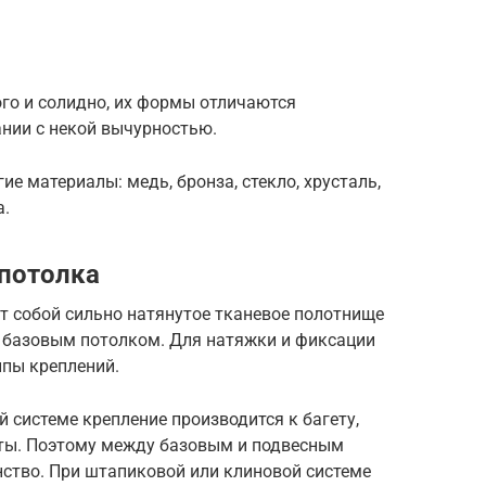
го и солидно, их формы отличаются
ании с некой вычурностью.
е материалы: медь, бронза, стекло, хрусталь,
а.
потолка
т собой сильно натянутое тканевое полотнище
д базовым потолком. Для натяжки и фиксации
ипы креплений.
 системе крепление производится к багету,
ты. Поэтому между базовым и подвесным
нство. При штапиковой или клиновой системе