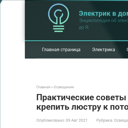
Перейти
к
Электрик в до
контенту
Энциклопедия об элект
до Я
Главная страница
Электрика
Главная
»
Освещение
Практические советы 
крепить люстру к пот
Опубликовано:
09 Авг 2021
Рубрика:
Освещ