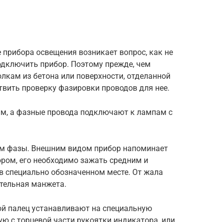
 прибора освещения возникает вопрос, как не
одключить прибор. Поэтому прежде, чем
лкам из бетона или поверхности, отделанной
твить проверку фазировки проводов для нее.
им, а фазные провода подключают к лампам с
ом фазы. Внешним видом прибор напоминает
ором, его необходимо зажать средним и
в специально обозначенном месте. От жала
тельная манжета.
й палец устанавливают на специальную
ю с торцевой части рукоятки индикатора, или