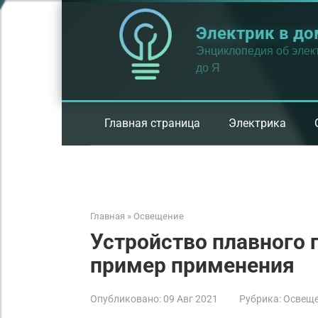
Перейти
к
Электрик в до
контенту
Энциклопедия об элект
до Я
Главная страница
Электрика
Главная
»
Освещение
Устройство плавного 
пример применения
Опубликовано:
09 Авг 2021
Рубрика:
Освещ