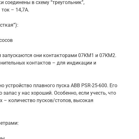
и соединены в схему “треугольник”,
ток – 14,7А.
сткая”):
сосов
 и запускаются они контакторами 07КМ1 и 07КМ2.
нительных контактов – для индикации и
о устройство плавного пуска ABB PSR-25-600. Его
 запас у нас хороший. Особенно, если учесть, что
х – количество пусков/стопов, высокая
метрами:
ры