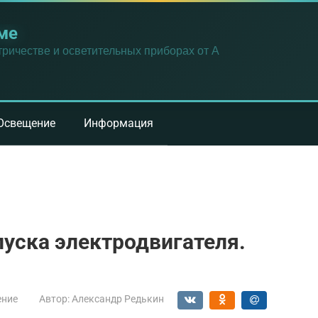
ме
ричестве и осветительных приборах от А
Освещение
Информация
пуска электродвигателя.
ение
Автор:
Александр Редькин