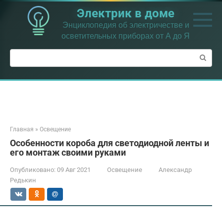
Перейти
Электрик в доме
к
контенту
Энциклопедия об электричестве и
осветительных приборах от А до Я
Поиск:
Главная
»
Освещение
Особенности короба для светодиодной ленты и
его монтаж своими руками
Опубликовано:
09 Авг 2021
Освещение
Александр
Редькин