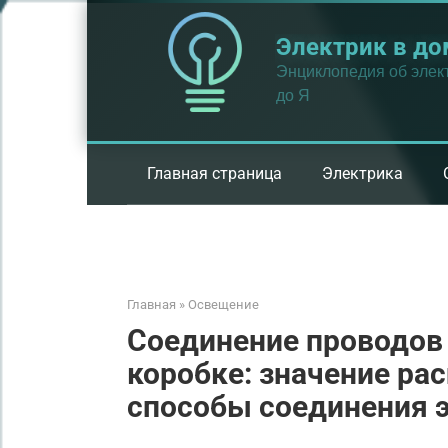
Перейти
к
Электрик в до
контенту
Энциклопедия об элект
до Я
Главная страница
Электрика
Главная
»
Освещение
Соединение проводов
коробке: значение ра
способы соединения 