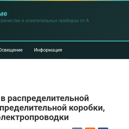
ме
ричестве и осветительных приборах от А
Освещение
Информация
 в распределительной
спределительной коробки,
электропроводки