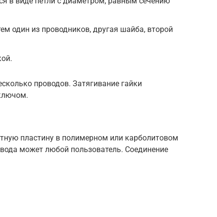
я в виде петли с диаметром, равным сечению
тем один из проводников, другая шайба, второй
кой.
сколько проводов. Затягивание гайки
 ключом.
тную пластину в полимерном или карболитовом
овода может любой пользователь. Соединение