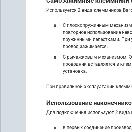
Самозажимные клеммники
Используется 2 вида клеммников Ваго
С плоскопружинным механизмо
повторное использование нево
пружинными лепестками. При у
провод зажимается.
С рычажковым механизмом. Э
проводник вставляется в кле
установка.
При правильной эксплуатации клеммн
Использование наконечнико
Для подключения используют 2 вида 
в первых соединение производ