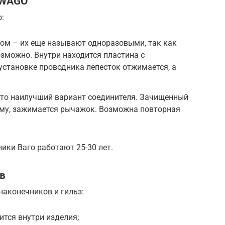
 WAGO
:
м – их еще называют одноразовыми, так как
зможно. Внутри находится пластина с
становке проводника лепесток отжимается, а
то наилучший вариант соединителя. Зачищенный
мму, зажимается рычажок. Возможна повторная
ики Ваго работают 25-30 лет.
в
наконечников и гильз:
ится внутри изделия;