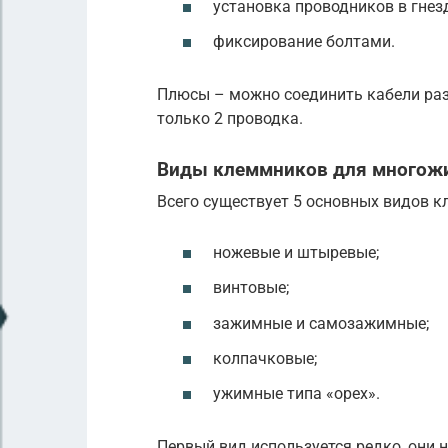
установка проводников в гнезд
фиксирование болтами.
Плюсы – можно соединить кабели раз
только 2 проводка.
Виды клеммников для многож
Всего существует 5 основных видов 
ножевые и штыревые;
винтовые;
зажимные и самозажимные;
колпачковые;
ужимные типа «орех».
Первый вид используется редко, они 