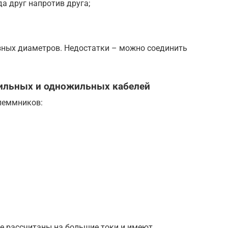
а друг напротив друга;
ных диаметров. Недостатки – можно соединить
ильных и одножильных кабелей
клеммников:
не рассчитаны на большие токи и имеют