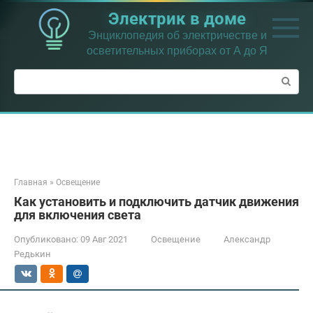
Перейти
Электрик в доме
к
контенту
Энциклопедия об электричестве и
осветительных приборах от А до Я
Поиск:
Главная
»
Освещение
Как установить и подключить датчик движения
для включения света
Опубликовано:
09 Авг 2021
Освещение
Александр
Редькин