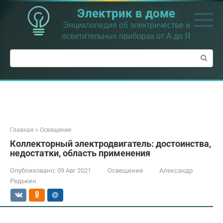
Перейти
Электрик в доме
к
контенту
Энциклопедия об электричестве и
осветительных приборах от А до Я
Поиск:
Главная
»
Освещение
Коллекторный электродвигатель: достоинства,
недостатки, область применения
Опубликовано:
09 Авг 2021
Освещение
Александр
Редькин