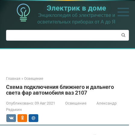
Перейти
Электрик в доме
к
контенту
Энциклопедия об электричестве и
осветительных приборах от А до Я
Поиск:
Главная
»
Освещение
Схема подключения ближнего и дальнего
света фар автомобиля ваз 2107
Опубликовано:
09 Авг 2021
Освещение
Александр
Редькин