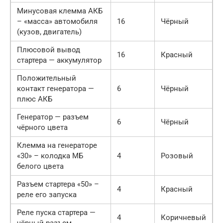
Минусовая клемма АКБ
– «масса» автомобиля
16
Чёрный
(кузов, двигатель)
Плюсовой вывод
16
Красный
стартера — аккумулятор
Положительный
контакт генератора —
6
Чёрный
плюс АКБ
Генератор — разъем
6
Чёрный
чёрного цвета
Клемма на генераторе
«30» – колодка МБ
4
Розовый
белого цвета
Разъем стартера «50» –
4
Красный
реле его запуска
Реле пуска стартера —
4
Коричневый
чёрный разъем