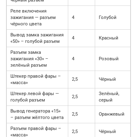
Реле включения
зажигания — разъем
4
Голубой
чёрного цвета
Вывод замка зажигания
4
Красный
«50» – голубой разъем
Разъем замка
зажигания «30» –
4
Розовый
зелёный разъем
Штекер правой фары –
2,5
Чёрный
«масса»
Штекер левой фары —
Зелёный,
2,5
голубой разъем
серый
Вывод генератора «15»
2,5
Оранжевый
– разъем жёлтого цвета
Разъем правой фары –
2,5
Чёрный
«масса»