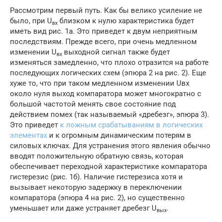
Рассмотрим первый путь. Как бы велико усиление не
было, при U
близком к нулю характеристика будет
вх
иметь вид рис. 1а. Это приведет к двум неприятным
последствиям. Прежде всего, при очень медленном
изменении U
выходной сигнал также будет
вх
изменяться замедленно, что плохо отразится на работе
последующих логических схем (эпюра 2 на рис. 2). Еще
хуже то, что при таком медленном изменении Uвх
около нуля выход компаратора может многократно с
большой частотой менять свое состояние под
действием помех (так называемый «дребезг», эпюра 3).
Это приведет
к ложным срабатываниям в логических
элементах
и к огромным динамическим потерям в
силовых ключах. Для устранения этого явления обычно
вводят положительную обратную связь, которая
обеспечивает переходной характеристике компаратора
гистерезис (рис. 1б). Наличие гистерезиса хотя и
вызывает некоторую задержку в переключении
компаратора (эпюра 4 на рис. 2), но существенно
уменьшает или даже устраняет дребезг U
.
вых