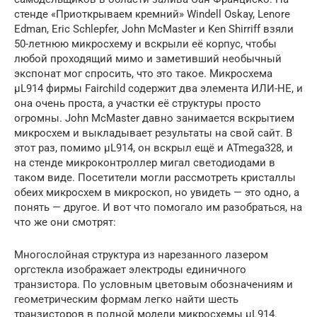
стенде «Приоткрываем кремний» Windell Oskay, Lenore
Edman, Eric Schlepfer, John McMaster и Ken Shirriff взяли
50-летнюю микросхему и вскрыли её корпус, чтобы
любой проходящий мимо и заметивший необычный
экспонат мог спросить, что это такое. Микросхема
μL914 фирмы Fairchild содержит два элемента ИЛИ-НЕ, и
она очень проста, а участки её структуры просто
огромны. John McMaster давно занимается вскрытием
микросхем и выкладывает результаты на свой сайт. В
этот раз, помимо μL914, он вскрыл ещё и ATmega328, и
на стенде микроконтроллер мигал светодиодами в
таком виде. Посетители могли рассмотреть кристаллы
обеих микросхем в микроскоп, но увидеть — это одно, а
понять — другое. И вот что помогало им разобраться, на
что же они смотрят:
Многослойная структура из нарезанного лазером
оргстекла изображает электроды единичного
транзистора. По условным цветовым обозначениям и
геометрическим формам легко найти шесть
транзисторов в полной модели микросхемы μL914.