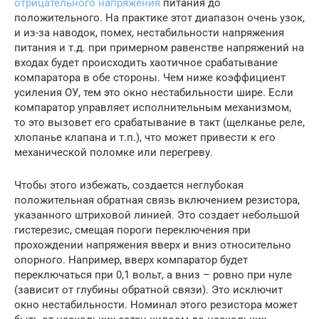
отрицательного напряжения
питания до
положительного. На практике этот диапазон очень узок,
и из-за наводок, помех, нестабильности напряжения
питания и т.д. при примерном равенстве напряжений на
входах будет происходить хаотичное срабатывание
компаратора в обе стороны. Чем ниже коэффициент
усиления ОУ, тем это окно нестабильности шире. Если
компаратор управляет исполнительным механизмом,
то это вызовет его срабатывание в такт (щелканье реле,
хлопанье клапана и т.п.), что может привести к его
механической поломке или перегреву.
Чтобы этого избежать, создается неглубокая
положительная обратная связь включением резистора,
указанного штриховой линией. Это создает небольшой
гистерезис, смещая пороги переключения при
прохождении напряжения вверх и вниз относительно
опорного. Например, вверх компаратор будет
переключаться при 0,1 вольт, а вниз – ровно при нуле
(зависит от глубины обратной связи). Это исключит
окно нестабильности. Номинал этого резистора может