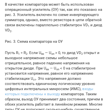
В качестве компаратора может быть использован
операционный усилитель (ОУ) так, как это показано на
рис. 3. Усилитель включен по схеме инвертирующего
сумматора, однако, вместо резистора в цепи обратной
связи включены параллельно стабилитрон VD
и диод
1
VD
.
2
Рис. 3. Схема компаратора на ОУ
Пусть R
= R
. Если U
— U
> 0, то диод VD
открыт и
1
2
вх
оп
2
выходное напряжение схемы небольшое
отрицательное, равное падению напряжения на
открытом диоде. При U
— U
< 0 на стабилитроне
вх
оп
установится напряжение, равное его напряжению
стабилизации U
. Это напряжение должно
ст
соответствовать единичному логическому уровню
цифровых интегральных микросхем (ИМС),
входы
которых подключены к выходу
компаратора. Таким
образом, выход ОУ принимает два состояния, причем в
обоих усилитель работает в линейном режиме. Многие
типы ОУ не допускают сколько-нибудь существенное