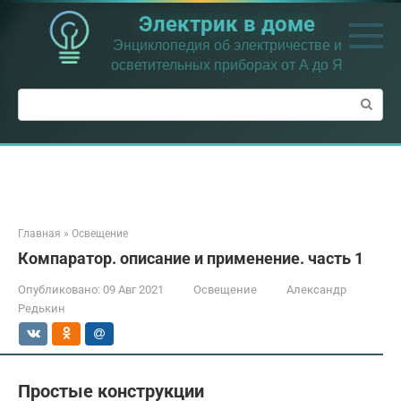
Перейти
Электрик в доме
к
контенту
Энциклопедия об электричестве и
осветительных приборах от А до Я
Поиск:
Главная
»
Освещение
Компаратор. описание и применение. часть 1
Опубликовано:
09 Авг 2021
Освещение
Александр
Редькин
Простые конструкции