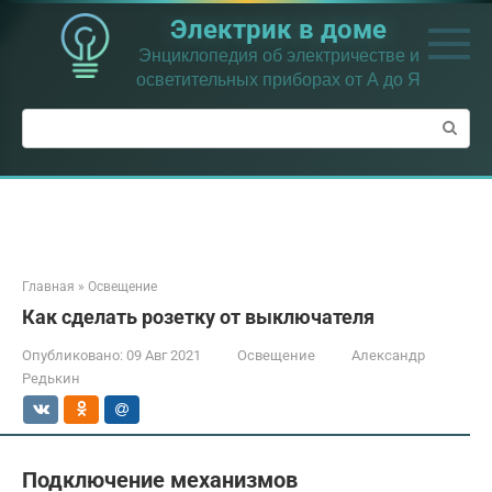
Перейти
Электрик в доме
к
контенту
Энциклопедия об электричестве и
осветительных приборах от А до Я
Поиск:
Главная
»
Освещение
Как сделать розетку от выключателя
Опубликовано:
09 Авг 2021
Освещение
Александр
Редькин
Подключение механизмов