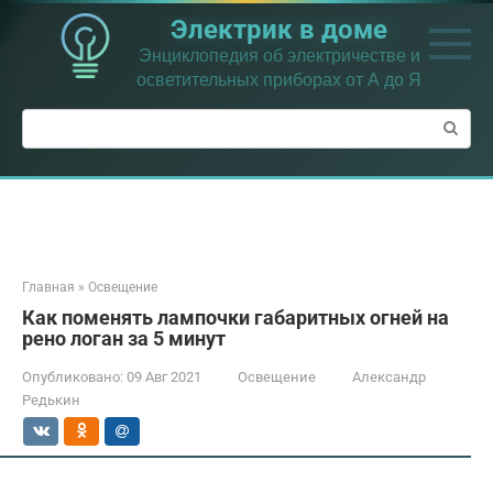
Перейти
Электрик в доме
к
контенту
Энциклопедия об электричестве и
осветительных приборах от А до Я
Поиск:
Главная
»
Освещение
Как поменять лампочки габаритных огней на
рено логан за 5 минут
Опубликовано:
09 Авг 2021
Освещение
Александр
Редькин