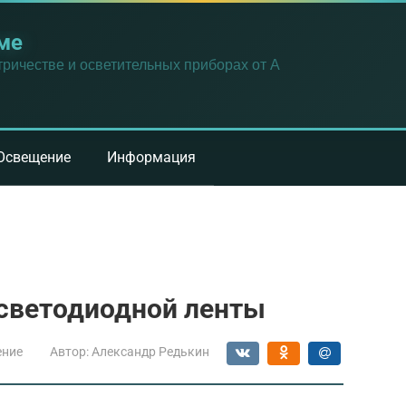
ме
ричестве и осветительных приборах от А
Освещение
Информация
светодиодной ленты
ение
Автор:
Александр Редькин