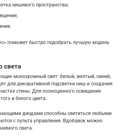
ветка нишевого пространства;
вещение;
ение.
ус» поможет быстро подобрать лучшую модель
о света
ющих монохромный свет: белый, желтый, синий,
дят для декоративной подсветки ниш и создания
частке стены. Для полноценного освещения
ого и белого цвета.
учающими диодами способны светиться любыми
аются с пульта управления. Вдобавок можно
чаемого света.