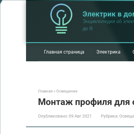
Перейти
к
Электрик в до
контенту
Энциклопедия об элект
до Я
Главная страница
Электрика
Главная
»
Освещение
Монтаж профиля для 
Опубликовано:
09 Авг 2021
Рубрика:
Освещ