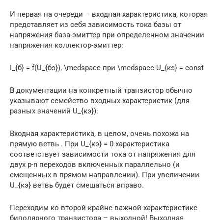
И первая на очереди – входная характеристика, которая
представляет из себя зависимость тока базы от
напряжения база-эмиттер при определенном значении
напряжения коллектор-эмиттер:
I_{б} = f(U_{бэ}), \medspace при \medspace U_{кэ} = const
В документации на конкретный транзистор обычно
указывают семейство входных характеристик (для
разных значений U_{кэ}):
Входная характеристика, в целом, очень похожа на
прямую ветвь . При U_{кэ} = 0 характеристика
соответствует зависимости тока от напряжения для
двух p-n переходов включенных параллельно (и
смещенных в прямом направлении). При увеличении
U_{кэ} ветвь будет смещаться вправо.
Переходим ко второй крайне важной характеристике
биполярного транзистора – выходной! Выходная