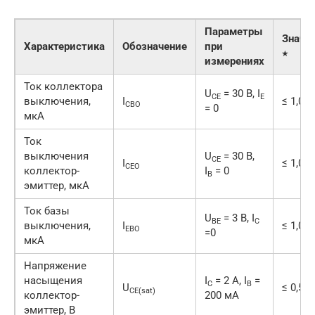
Параметры
Значе
Характеристика
Обозначение
при
٭
измерениях
Ток коллектора
U
= 30 В, I
CE
E
выключения,
I
≤ 1,0
CBO
= 0
мкА
Ток
выключения
U
= 30 В,
CE
I
≤ 1,0
CEO
коллектор-
I
= 0
B
эмиттер, мкА
Ток базы
U
= 3 В, I
BE
C
выключения,
I
≤ 1,0
EBO
=0
мкА
Напряжение
насыщения
I
= 2 А, I
=
C
B
U
≤ 0,5 В
CE(sat)
коллектор-
200 мА
эмиттер, В