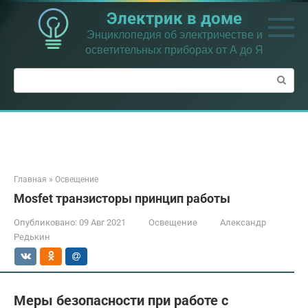
Перейти
Электрик в доме
к
контенту
Энциклопедия об электричестве и
осветительных приборах от А до Я
Поиск:
Главная
»
Освещение
Mosfet транзисторы принцип работы
Опубликовано:
09 Авг 2021
Освещение
Александр
Редькин
Меры безопасности при работе с