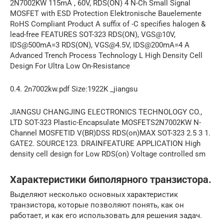
2N7002KW 115mA , 60V, RDS(ON) 4 N-Ch Small Signal
MOSFET with ESD Protection Elektronische Bauelemente
RoHS Compliant Product A suffix of -C specifies halogen &
lead-free FEATURES SOT-323 RDS(ON), VGS@10V,
IDS@500mA=3 RDS(ON), VGS@4.5V, IDS@200mA=4 A
Advanced Trench Process Technology L High Density Cell
Design For Ultra Low On-Resistance
0.4. 2n7002kw.pdf Size:1922K _jiangsu
JIANGSU CHANGJING ELECTRONICS TECHNOLOGY CO.,
LTD SOT-323 Plastic-Encapsulate MOSFETS2N7002KW N-
Channel MOSFETID V(BR)DSS RDS(on)MAX SOT-323 2.5 3 1.
GATE2. SOURCE123. DRAINFEATURE APPLICATION High
density cell design for Low RDS(on) Voltage controlled sm
Характеристики биполярного транзистора.
Выделяют несколько основных характеристик
транзистора, которые позволяют понять, как он
работает, и как его использовать для решения задач.