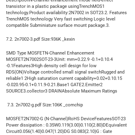
DescriptionN-channel enhancement mode field-effect
transistor in a plastic package usingTrenchMOS1
technology.Product availability:2N7002 in SOT23.2. Features
TrenchMOS technology Very fast switching Logic level
compatible Subminiature surface mount package.3.
7.2. 2n7002-3.pdf Size:936K _kexin
SMD Type MOSFETN-Channel Enhancement
MOSFET2N7002SOT-23-3Unit: mm+0.22.9 -0.1+0.10.4
-0.1Features3High density cell design for low
RDS(ON)Voltage controlled small signal switchRugged and
reliable1 2High saturation current capability+0.02+0.10.15
-0.020.95-0.1+0.11.9-0.21.Base1 GATE2.Emitter2
SOURCE3.collector3 DRAINAbsolute Maximum Ratings
7.3. 2n7002-g.pdf Size:106K _comchip
MOSFET2N7002-G (N-Channel)RoHS DeviceFeaturesSOT-23
Power dissipation : 0.35W0.119(3.00)0.110(2.80)DEquivalent
Circuit0.056(1.40)0.047(1.20)DG S0.083(2.10)G : Gate