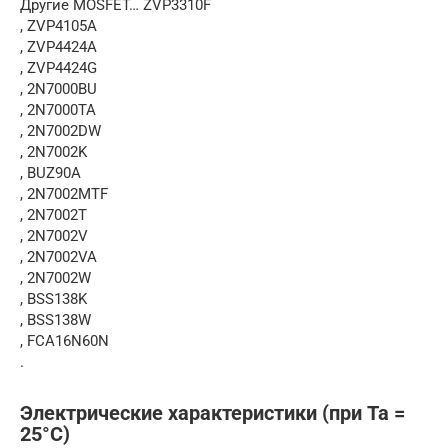
Другие MOSFET… ZVP3310F
, ZVP4105A
, ZVP4424A
, ZVP4424G
, 2N7000BU
, 2N7000TA
, 2N7002DW
, 2N7002K
, BUZ90A
, 2N7002MTF
, 2N7002T
, 2N7002V
, 2N7002VA
, 2N7002W
, BSS138K
, BSS138W
, FCA16N60N
.
Электрические характеристики (при Ta =
25°C)