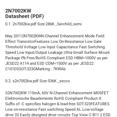
2N7002KW
Datasheet (PDF)
0.1. 2n7002kw.pdf Size:286K _fairchild_semi
May 20112N7002KWN-Channel Enhancement Mode Field
Effect TransistorFeatures Low On-Resistance Low Gate
Threshold Voltage Low Input Capacitance Fast Switching
Speed Low Input/Output Leakage Ultra-Small Surface Mount
Package Pb Free/RoHS Compliant ESD HBM=1000V as per
JESD22 A114 and ESD CDM=1500V as per JESD22
C101DSSOT-323GMarking : 7KWAb
0.2. s2n7002kw.pdf Size:536K _secos
S2N7002KW 115mA, 60V N-Channel Enhancement MOSFET
Elektronische Bauelemente RoHS Compliant Product A
Suffix of -C specifies halogen & lead-free SOT-323FEATURES
Low on-resistance Fast switching Speed AL Low-voltage
drive 33 Easily designed drive circuits Top View C B11 2 ESD