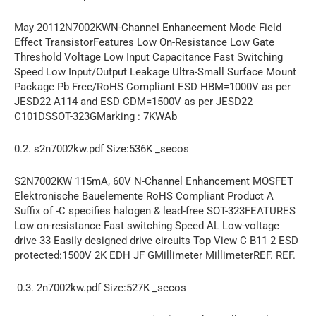
May 20112N7002KWN-Channel Enhancement Mode Field
Effect TransistorFeatures Low On-Resistance Low Gate
Threshold Voltage Low Input Capacitance Fast Switching
Speed Low Input/Output Leakage Ultra-Small Surface Mount
Package Pb Free/RoHS Compliant ESD HBM=1000V as per
JESD22 A114 and ESD CDM=1500V as per JESD22
C101DSSOT-323GMarking : 7KWAb
0.2. s2n7002kw.pdf Size:536K _secos
S2N7002KW 115mA, 60V N-Channel Enhancement MOSFET
Elektronische Bauelemente RoHS Compliant Product A
Suffix of -C specifies halogen & lead-free SOT-323FEATURES
Low on-resistance Fast switching Speed AL Low-voltage
drive 33 Easily designed drive circuits Top View C B11 2 ESD
protected:1500V 2K EDH JF GMillimeter MillimeterREF. REF.
0.3. 2n7002kw.pdf Size:527K _secos