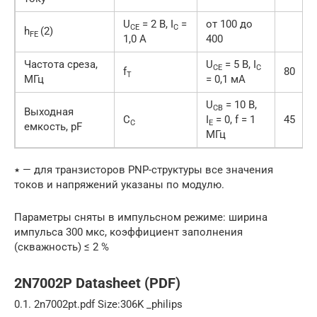
U
= 2 В, I
=
от 100 до
CE
C
h
(2)
FE
1,0 А
400
Частота среза,
U
= 5 В, I
CE
C
f
80
T
МГц
= 0,1 мА
U
= 10 В,
CB
Выходная
C
I
= 0, f = 1
45
C
E
емкость, pF
МГц
٭ — для транзисторов PNP-структуры все значения
токов и напряжений указаны по модулю.
Параметры сняты в импульсном режиме: ширина
импульса 300 мкс, коэффициент заполнения
(скважность) ≤ 2 %
2N7002P Datasheet (PDF)
0.1. 2n7002pt.pdf Size:306K _philips