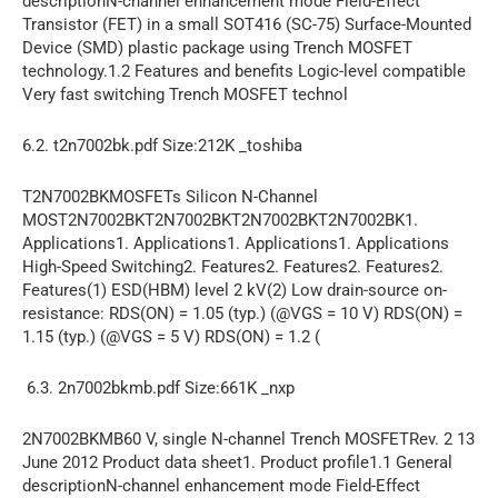
descriptionN-channel enhancement mode Field-Effect
Transistor (FET) in a small SOT416 (SC-75) Surface-Mounted
Device (SMD) plastic package using Trench MOSFET
technology.1.2 Features and benefits Logic-level compatible
Very fast switching Trench MOSFET technol
6.2. t2n7002bk.pdf Size:212K _toshiba
T2N7002BKMOSFETs Silicon N-Channel
MOST2N7002BKT2N7002BKT2N7002BKT2N7002BK1.
Applications1. Applications1. Applications1. Applications
High-Speed Switching2. Features2. Features2. Features2.
Features(1) ESD(HBM) level 2 kV(2) Low drain-source on-
resistance: RDS(ON) = 1.05 (typ.) (@VGS = 10 V) RDS(ON) =
1.15 (typ.) (@VGS = 5 V) RDS(ON) = 1.2 (
6.3. 2n7002bkmb.pdf Size:661K _nxp
2N7002BKMB60 V, single N-channel Trench MOSFETRev. 2 13
June 2012 Product data sheet1. Product profile1.1 General
descriptionN-channel enhancement mode Field-Effect