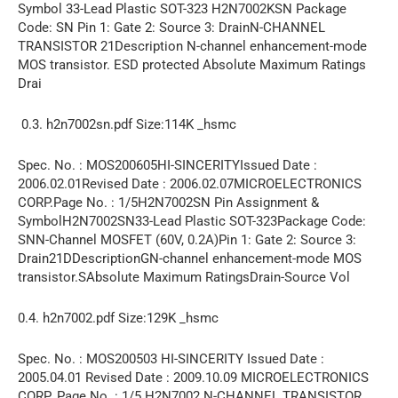
Symbol 33-Lead Plastic SOT-323 H2N7002KSN Package
Code: SN Pin 1: Gate 2: Source 3: DrainN-CHANNEL
TRANSISTOR 21Description N-channel enhancement-mode
MOS transistor. ESD protected Absolute Maximum Ratings
Drai
0.3. h2n7002sn.pdf Size:114K _hsmc
Spec. No. : MOS200605HI-SINCERITYIssued Date :
2006.02.01Revised Date : 2006.02.07MICROELECTRONICS
CORP.Page No. : 1/5H2N7002SN Pin Assignment &
SymbolH2N7002SN33-Lead Plastic SOT-323Package Code:
SNN-Channel MOSFET (60V, 0.2A)Pin 1: Gate 2: Source 3:
Drain21DDescriptionGN-channel enhancement-mode MOS
transistor.SAbsolute Maximum RatingsDrain-Source Vol
0.4. h2n7002.pdf Size:129K _hsmc
Spec. No. : MOS200503 HI-SINCERITY Issued Date :
2005.04.01 Revised Date : 2009.10.09 MICROELECTRONICS
CORP. Page No. : 1/5 H2N7002 N-CHANNEL TRANSISTOR