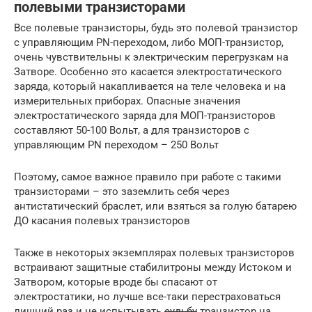
полевыми транзисторами
Все полевые транзисторы, будь это полевой транзистор
с управляющим PN-переходом, либо МОП-транзистор,
очень чувствительны к электрическим перегрузкам на
Затворе. Особенно это касается электростатического
заряда, который накапливается на теле человека и на
измерительных приборах. Опасные значения
электростатического заряда для МОП-транзисторов
составляют 50-100 Вольт, а для транзисторов с
управляющим PN переходом – 250 Вольт
Поэтому, самое важное правило при работе с такими
транзисторами – это заземлить себя через
антистатический браслет, или взяться за голую батарею
ДО касания полевых транзисторов
Также в некоторых экземплярах полевых транзисторов
встраивают защитные стабилитроны между Истоком и
Затвором, которые вроде бы спасают от
электростатики, но лучше все-таки перестраховаться
лишний раз и не испытывать
судьбу
транзистор на