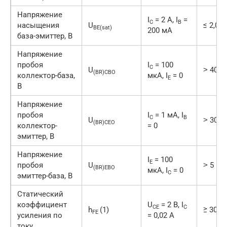
Напряжение
I
= 2 А, I
=
C
B
насыщения
U
≤ 2,0
BE(sat)
200 мА
база-эмиттер, В
Напряжение
пробоя
I
= 100
C
U
˃ 40
(BR)CBO
коллектор-база,
мкА, I
= 0
E
В
Напряжение
пробоя
I
= 1 мА, I
C
B
U
˃ 30
(BR)CEO
коллектор-
= 0
эмиттер, В
Напряжение
I
= 100
E
пробоя
U
˃ 5
(BR)EBO
мкА, I
= 0
C
эмиттер-база, В
Статический
коэффициент
U
= 2 В, I
CE
C
h
(1)
≥ 30
FE
усиления по
= 0,02 А
току