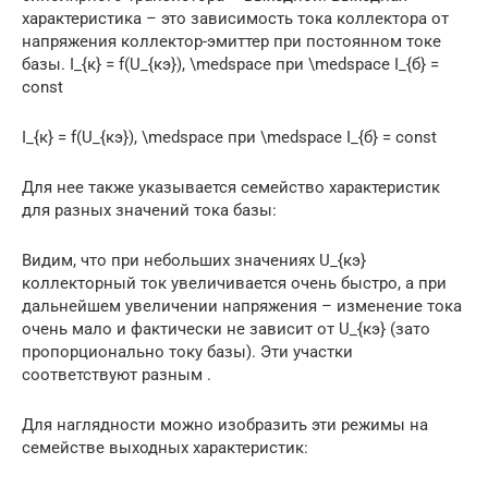
характеристика – это зависимость тока коллектора от
напряжения коллектор-эмиттер при постоянном токе
базы. I_{к} = f(U_{кэ}), \medspace при \medspace I_{б} =
const
I_{к} = f(U_{кэ}), \medspace при \medspace I_{б} = const
Для нее также указывается семейство характеристик
для разных значений тока базы:
Видим, что при небольших значениях U_{кэ}
коллекторный ток увеличивается очень быстро, а при
дальнейшем увеличении напряжения – изменение тока
очень мало и фактически не зависит от U_{кэ} (зато
пропорционально току базы). Эти участки
соответствуют разным .
Для наглядности можно изобразить эти режимы на
семействе выходных характеристик: