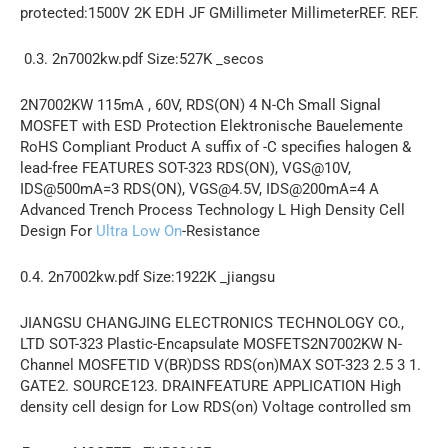
protected:1500V 2K EDH JF GMillimeter MillimeterREF. REF.
0.3. 2n7002kw.pdf Size:527K _secos
2N7002KW 115mA , 60V, RDS(ON) 4 N-Ch Small Signal
MOSFET with ESD Protection Elektronische Bauelemente
RoHS Compliant Product A suffix of -C specifies halogen &
lead-free FEATURES SOT-323 RDS(ON), VGS@10V,
IDS@500mA=3 RDS(ON), VGS@4.5V, IDS@200mA=4 A
Advanced Trench Process Technology L High Density Cell
Design For
Ultra Low On
-Resistance
0.4. 2n7002kw.pdf Size:1922K _jiangsu
JIANGSU CHANGJING ELECTRONICS TECHNOLOGY CO.,
LTD SOT-323 Plastic-Encapsulate MOSFETS2N7002KW N-
Channel MOSFETID V(BR)DSS RDS(on)MAX SOT-323 2.5 3 1.
GATE2. SOURCE123. DRAINFEATURE APPLICATION High
density cell design for Low RDS(on) Voltage controlled sm