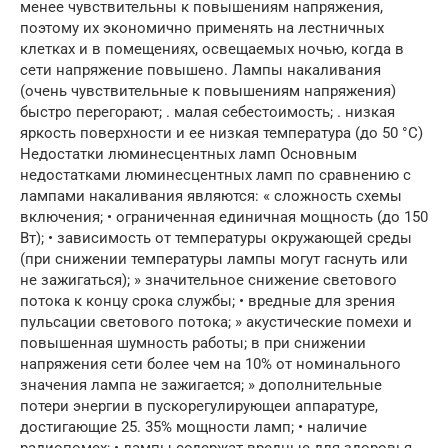
менее чувствительны к повышениям напряжения,
поэтому их экономично применять на лестничных
клетках и в помещениях, освещаемых ночью, когда в
сети напряжение повышено. Лампы накаливания
(очень чувствительные к повышениям напряжения)
быстро перегорают; . малая себестоимость; . низкая
яркость поверхности и ее низкая температура (до 50 °С)
Недостатки люминесцентных ламп Основным
недостатками люминесцентных ламп по сравнению с
лампами накаливания являются: « сложность схемы
включения; • ограниченная единичная мощность (до 150
Вт); • зависимость от температуры окружающей среды
(при снижении температуры лампы могут гаснуть или
не зажигаться); » значительное снижение светового
потока к концу срока службы; • вредные для зрения
пульсации светового потока; » акустические помехи и
повышенная шумность работы; в при снижении
напряжения сети более чем на 10% от номинального
значения лампа не зажигается; » дополнительные
потери энергии в пускорегулирующеи аппаратуре,
достигающие 25. 35% мощности ламп; • наличие