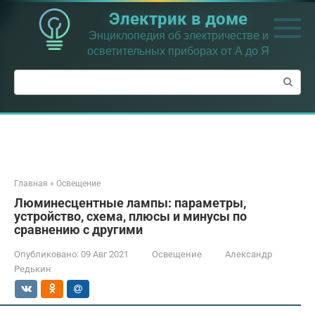
Перейти
Электрик в доме
к
контенту
Энциклопедия об электричестве и
осветительных приборах от А до Я
Поиск:
Главная
»
Освещение
Люминесцентные лампы: параметры,
устройство, схема, плюсы и минусы по
сравнению с другими
Опубликовано:
09 Авг 2021
Освещение
Александр
Редькин