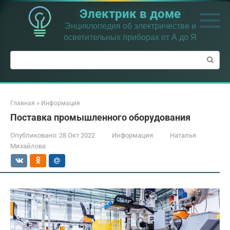
Перейти
Электрик в доме
к
контенту
Энциклопедия об электричестве и
осветительных приборах от А до Я
Поиск:
Главная
»
Информация
Поставка промышленного оборудования
Опубликовано:
28 Окт 2022
Информация
Наталья
Михайлова