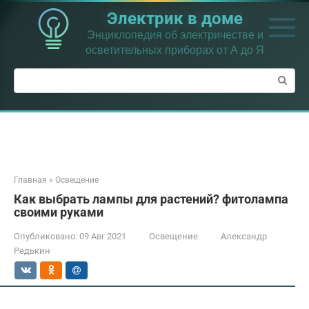
Перейти
Электрик в доме
к
контенту
Энциклопедия об электричестве и
осветительных приборах от А до Я
Поиск:
Главная
»
Освещение
Как выбрать лампы для растений? фитолампа
своими руками
Опубликовано:
09 Авг 2021
Освещение
Александр
Редькин