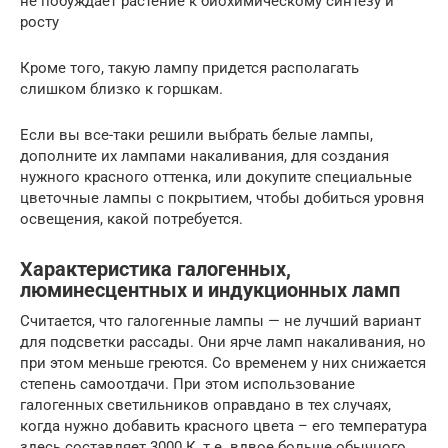
не побуждает растение к биохимическому синтезу и
росту
Кроме того, такую лампу придется располагать
слишком близко к горшкам.
Если вы все-таки решили выбрать белые лампы,
дополните их лампами накаливания, для создания
нужного красного оттенка, или докупите специальные
цветочные лампы с покрытием, чтобы добиться уровня
освещения, какой потребуется.
Характеристика галогенных,
люминесцентных и индукционных ламп
Считается, что галогенные лампы — не лучший вариант
для подсветки рассады. Они ярче ламп накаливания, но
при этом меньше греются. Со временем у них снижается
степень самоотдачи. При этом использование
галогенных светильников оправдано в тех случаях,
когда нужно добавить красного цвета – его температура
здесь составляет 3000 К, т.е. вдвое больше обычного.