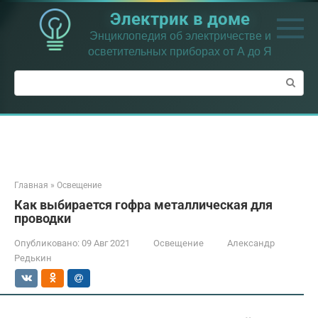
Перейти
Электрик в доме
к
контенту
Энциклопедия об электричестве и
осветительных приборах от А до Я
Поиск:
Главная
»
Освещение
Как выбирается гофра металлическая для
проводки
Опубликовано:
09 Авг 2021
Освещение
Александр
Редькин