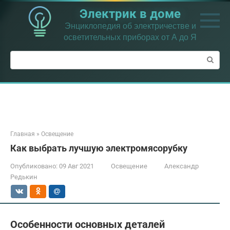
Перейти
Электрик в доме
к
контенту
Энциклопедия об электричестве и
осветительных приборах от А до Я
Поиск:
Главная
»
Освещение
Как выбрать лучшую электромясорубку
Опубликовано:
09 Авг 2021
Освещение
Александр
Редькин
Особенности основных деталей