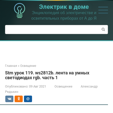
Перейти
Электрик в доме
к
контенту
Энциклопедия об электричестве и
осветительных приборах от А до Я
Поиск:
Главная
»
Освещение
Stm урок 119. ws2812b. лента на умных
светодиодах rgb. часть 1
Опубликовано:
09 Авг 2021
Освещение
Александр
Редькин