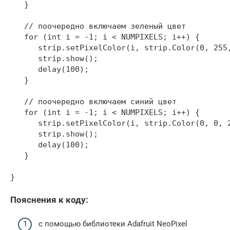
   }

   // поочередно включаем зеленый цвет

   for (int i = -1; i < NUMPIXELS; i++) {

      strip.setPixelColor(i, strip.Color(0, 255,
      strip.show();

      delay(100);

   }

   // поочередно включаем синий цвет

   for (int i = -1; i < NUMPIXELS; i++) {

      strip.setPixelColor(i, strip.Color(0, 0, 2
      strip.show();

      delay(100);

   }

}
Пояснения к коду:
с помощью библиотеки Adafruit NeoPixel