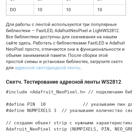
DO
10
10
10
Для работы с лентой используются три популярные
библиотеки — FastLED, AdafruitNeoPixel и LightWS2812.
Все библиотеки доступны для скачивания на нашем
сайте здесь. Работать с библиотеками FastLED и Adafruit
NeoPixel просто, отличаются они в функциональности и
объеме занимаемой памяти. После сборки этой
простой схемы и установки библиотек, загрузите скетч
для
адресной светодиодной ленты
.
Скетч. Тестирование адресной ленты WS2812
#include <Adafruit_NeoPixel.h> // подключаем биб
#define PIN  10              // указываем пин дл
#define NUMPIXELS 3  // указываем количество све
// создаем объект strip с нужными характеристика
Adafruit_NeoPixel strip (NUMPIXELS, PIN, NEO_GRB