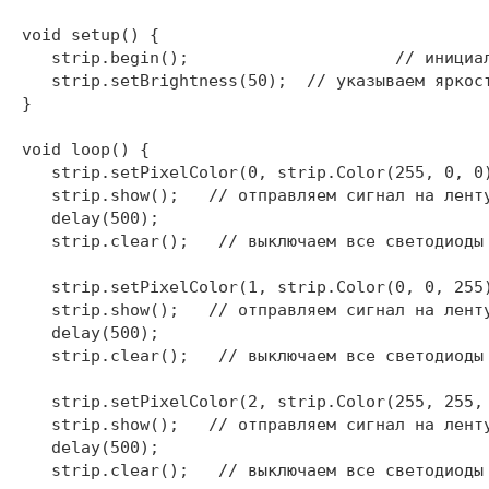
void setup() {

   strip.begin();                     // инициал
   strip.setBrightness(50);  // указываем яркост
}

void loop() {

   strip.setPixelColor(0, strip.Color(255, 0, 0)
   strip.show();   // отправляем сигнал на ленту
   delay(500);

   strip.clear();   // выключаем все светодиоды

   strip.setPixelColor(1, strip.Color(0, 0, 255)
   strip.show();   // отправляем сигнал на ленту
   delay(500);

   strip.clear();   // выключаем все светодиоды

   strip.setPixelColor(2, strip.Color(255, 255, 
   strip.show();   // отправляем сигнал на ленту
   delay(500);

   strip.clear();   // выключаем все светодиоды
