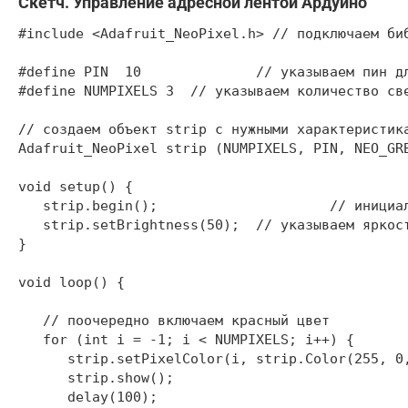
Скетч. Управление адресной лентой Ардуино
#include <Adafruit_NeoPixel.h> // подключаем биб
#define PIN  10              // указываем пин дл
#define NUMPIXELS 3  // указываем количество све
// создаем объект strip с нужными характеристика
Adafruit_NeoPixel strip (NUMPIXELS, PIN, NEO_GRB
void setup() {

   strip.begin();                     // инициал
   strip.setBrightness(50);  // указываем яркост
}

void loop() {

   // поочередно включаем красный цвет

   for (int i = -1; i < NUMPIXELS; i++) {

      strip.setPixelColor(i, strip.Color(255, 0,
      strip.show();

      delay(100);
