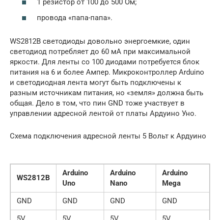
1 резистор от 100 до 500 Ом;
провода «папа-папа».
WS2812B светодиоды довольно энергоемкие, один
светодиод потребляет до 60 мА при максимальной
яркости. Для ленты со 100 диодами потребуется блок
питания на 6 и более Ампер. Микроконтроллер Arduino
и светодиодная лента могут быть подключены к
разным источникам питания, но «земля» должна быть
общая. Дело в том, что пин GND тоже участвует в
управлении адресной лентой от платы Ардуино Уно.
Схема подключения адресной ленты 5 Вольт к Ардуино
Arduino
Arduino
Arduino
WS2812B
Uno
Nano
Mega
GND
GND
GND
GND
5V
5V
5V
5V