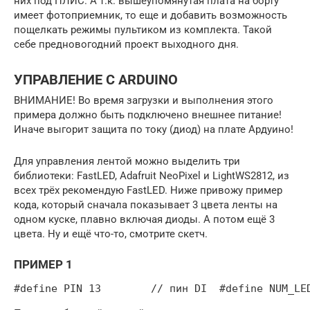
них под ПЛИС. А т.к. вышеупомянутая плата на борту
имеет фотоприемник, то еще и добавить возможность
пощелкать режимы пультиком из комплекта. Такой
себе предновогодний проект выходного дня.
УПРАВЛЕНИЕ С ARDUINO
ВНИМАНИЕ! Во время загрузки и выполнения этого
примера должно быть подключено внешнее питание!
Иначе выгорит защита по току (диод) на плате Ардуино!
Для управления лентой можно выделить три
библиотеки: FastLED, Adafruit NeoPixel и LightWS2812, из
всех трёх рекомендую FastLED. Ниже привожу пример
кода, который сначала показывает 3 цвета ленты на
одном куске, плавно включая диоды. А потом ещё 3
цвета. Ну и ещё что-то, смотрите скетч.
ПРИМЕР 1
#define PIN 13        // пин DI  #define NUM_LE