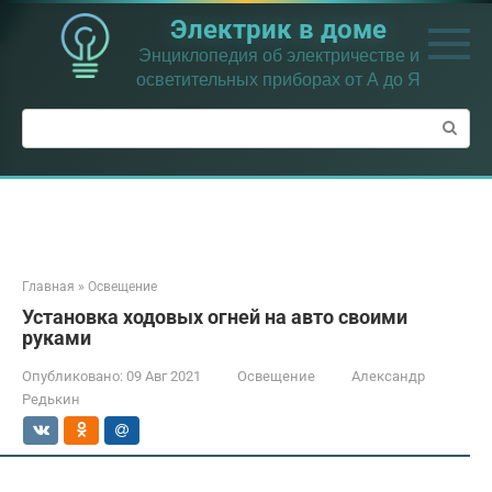
Перейти
Электрик в доме
к
контенту
Энциклопедия об электричестве и
осветительных приборах от А до Я
Поиск:
Главная
»
Освещение
Установка ходовых огней на авто своими
руками
Опубликовано:
09 Авг 2021
Освещение
Александр
Редькин