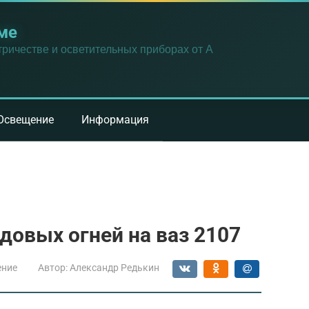
ме
ричестве и осветительных приборах от А
Освещение
Информация
довых огней на ваз 2107
ение
Автор:
Александр Редькин