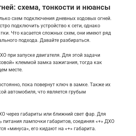
ней: схема, тонкости и нюансы
олько схем подключения дневных ходовых огней.
тро подключить устройство к сети, однако
тки. Что касается сложных схем, они имеют ряд
льного подхода. Давайте разбираться.
О при запуске двигателя. Для этой задачи
совой» клеммой замка зажигания, тогда как
щем месте.
тоянно, пока повернут ключ в замке. Также их
кой автомобиля, что является грубым
О через габариты или ближний свет фар. Для
ь питания лампочки габаритов, соединяя «+» ДХО
ся «минуса», его кидают на «+» габарита.