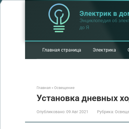
Перейти
к
Электрик в до
контенту
Энциклопедия об элект
до Я
Главная страница
Электрика
Главная
»
Освещение
Установка дневных хо
Опубликовано:
09 Авг 2021
Рубрика:
Освещ