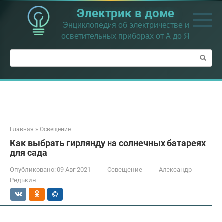
Перейти
Электрик в доме
к
контенту
Энциклопедия об электричестве и
осветительных приборах от А до Я
Поиск:
Главная
»
Освещение
Как выбрать гирлянду на солнечных батареях
для сада
Опубликовано:
09 Авг 2021
Освещение
Александр
Редькин