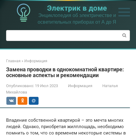
Перейти
Электрик в доме
к
контенту
Энциклопедия об электричестве и
осветительных приборах от А до Я
Поиск:
Главная
»
Информация
Замена проводки в однокомнатной квартире:
основные аспекты и рекомендации
Опубликовано:
19 Июл 2023
Информация
Наталья
Михайлова
Владение собственной квартирой – это мечта многих
людей. Однако, приобретая жилплощадь, необходимо
помнить о том, что со временем некоторые системы в