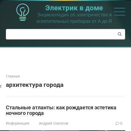
Перейти
Электрик в доме
к
контенту
Энциклопедия об электричестве и
осветительных приборах от А до Я
Поиск:
Главная
архитектура города
Стальные атланты: как рождается эстетика
ночного города
Информация
Андрей Соколов
0