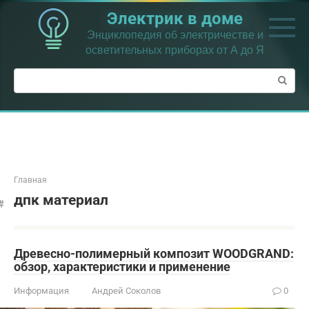
Перейти
Электрик в доме
к
контенту
Энциклопедия об электричестве и
осветительных приборах от А до Я
Поиск:
Главная
дпк материал
Древесно-полимерный композит WOODGRAND:
обзор, характеристики и применение
Информация
Андрей Соколов
0