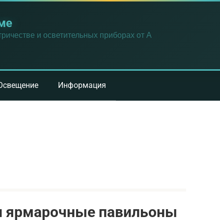
ме
ричестве и осветительных приборах от А
Освещение
Информация
и ярмарочные павильоны