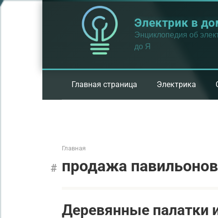
Перейти
к
Электрик в до
контенту
Энциклопедия об элект
до Я
Главная страница
Электрика
Главная
продажа павильонов
Деревянные палатки 