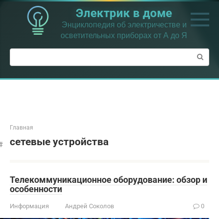
Перейти
Электрик в доме
к
контенту
Энциклопедия об электричестве и
осветительных приборах от А до Я
Поиск:
Главная
сетевые устройства
Телекоммуникационное оборудование: обзор и
особенности
Информация
Андрей Соколов
0