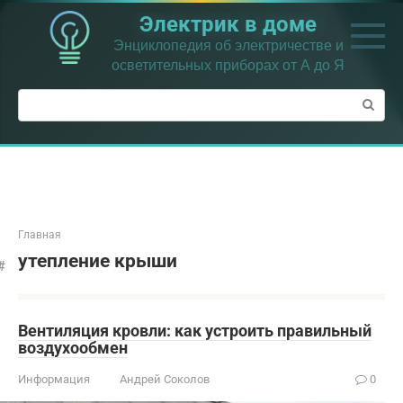
Перейти
Электрик в доме
к
контенту
Энциклопедия об электричестве и
осветительных приборах от А до Я
Поиск:
Главная
утепление крыши
Вентиляция кровли: как устроить правильный
воздухообмен
Информация
Андрей Соколов
0