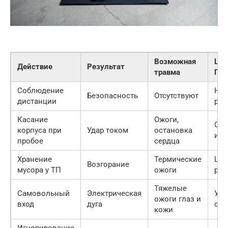
Возможная
Шт
Действие
Результат
травма
Пос
Соблюдение
Нор
Безопасность
Отсутствуют
дистанции
раб
Касание
Ожоги,
Сме
корпуса при
Удар током
остановка
инв
пробое
сердца
Хранение
Термические
Штр
Возгорание
мусора у ТП
ожоги
руб.
Тяжелые
Самовольный
Электрическая
Уго
ожоги глаз и
вход
дуга
отв
кожи