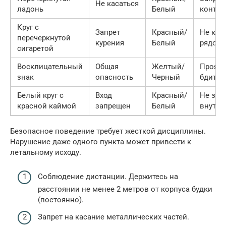
Не касаться
ладонь
Белый
контак
Круг с
Запрет
Красный/
Не кур
перечеркнутой
курения
Белый
рядом
сигаретой
Восклицательный
Общая
Желтый/
Прояви
знак
опасность
Черный
бдител
Белый круг с
Вход
Красный/
Не зах
красной каймой
запрещен
Белый
внутрь
Безопасное поведение требует жесткой дисциплины.
Нарушение даже одного пункта может привести к
летальному исходу.
Соблюдение дистанции. Держитесь на
расстоянии не менее 2 метров от корпуса будки
(постоянно).
Запрет на касание металлических частей.