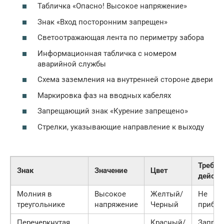
Табличка «Опасно! Высокое напряжение»
Знак «Вход посторонним запрещен»
Светоотражающая лента по периметру забора
Информационная табличка с номером
аварийной службы
Схема заземления на внутренней стороне двери
Маркировка фаз на вводных кабелях
Запрещающий знак «Курение запрещено»
Стрелки, указывающие направление к выходу
Требуе
Знак
Значение
Цвет
действ
Молния в
Высокое
Желтый/
Не
треугольнике
напряжение
Черный
прибли
Перечеркнутая
Красный/
Запрет