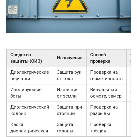
Средство
Способ
Ор
Назначение
защиты (СИЗ)
проверки
це
Диэлектрические
Защита рук
Проверка на
1 5
перчатки
от тока
герметичность
Изолирующие
Изоляция
Визуальный
2 0
боты
от земли
осмотр, замер
Диэлектрический
Защита при
Проверка на
800
коврик
стоянии
разрывы
м2
Каска
Защита
Проверка
1 0
диэлектрическая
головы
трещин