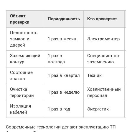
Объект
Периодичность
Кто проверяет
Ц
проверки
Целостность
П
замков и
1 раз в месяц
Электромонтер
д
дверей
Заземляющий
1 раз в
Специалист по
З
контур
полгода
заземлению
с
Состояние
Ч
1 раз в квартал
Техник
знаков
п
Очистка
Хозяйственный
П
1 раз в неделю
территории
персонал
з
Изоляция
1 раз в год
Энергетик
П
кабелей
Современные технологии делают эксплуатацию ТП