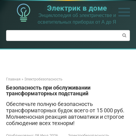
Перейти
Электрик в доме
к
контенту
Энциклопедия об электричестве и
осветительных приборах от А до Я
Поиск:
Главная
»
Электробезопасность
Безопасность при обслуживании
трансформаторных подстанций
Обеспечьте полную безопасность
трансформаторных будок всего от 15 000 руб.
Молниеносная реакция автоматики и строгое
соблюдение всех технорм!
Опубликовано:
08 Июл 2026
Электробезопасность