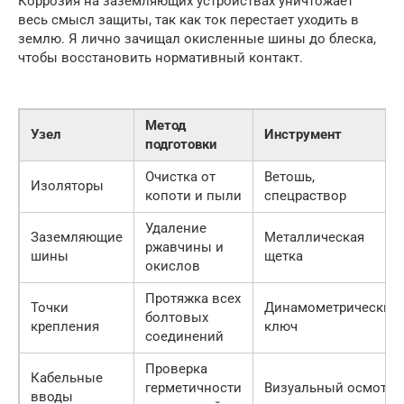
Коррозия на заземляющих устройствах уничтожает
весь смысл защиты, так как ток перестает уходить в
землю. Я лично зачищал окисленные шины до блеска,
чтобы восстановить нормативный контакт.
Метод
Узел
Инструмент
подготовки
Очистка от
Ветошь,
Изоляторы
копоти и пыли
спецраствор
Удаление
Заземляющие
Металлическая
ржавчины и
шины
щетка
окислов
Протяжка всех
Точки
Динамометрический
болтовых
крепления
ключ
соединений
Проверка
Кабельные
герметичности
Визуальный осмотр
вводы