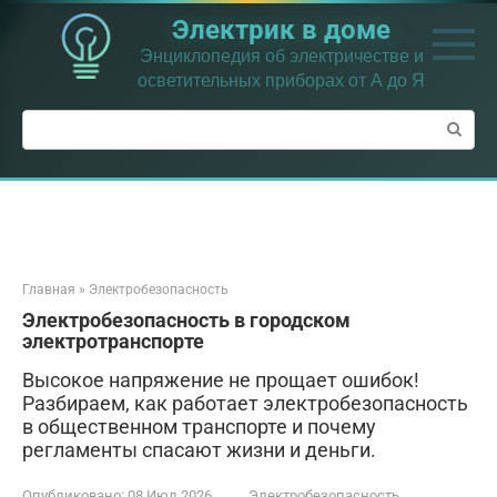
Перейти
Электрик в доме
к
контенту
Энциклопедия об электричестве и
осветительных приборах от А до Я
Поиск:
Главная
»
Электробезопасность
Электробезопасность в городском
электротранспорте
Высокое напряжение не прощает ошибок!
Разбираем, как работает электробезопасность
в общественном транспорте и почему
регламенты спасают жизни и деньги.
Опубликовано:
08 Июл 2026
Электробезопасность