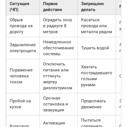
Ситуация
Первое
Запрещено
Рез
(ЧП)
действие
делать
Обрыв
Оградить зону
Касаться
Пре
провода на
в радиусе 8
провода или
уда
дорогу
метров
металла рядом
Немедленное
Задымление
Лок
обесточивание
Тушить водой
электрощита
пож
системы
Отключить
Хватать
Поражение
питание или
пострадавшего
человека
оттянуть
Спа
голыми
током
жертву
руками
диэлектриком
Срочная
Пробой на
Продолжать
Защ
остановка и
кузов
движение
пас
эвакуация
Пытаться
Активация
Короткое
соединить
Сох