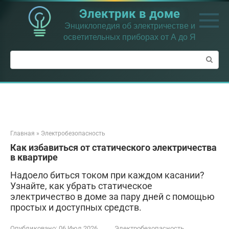
Перейти
Электрик в доме
к
контенту
Энциклопедия об электричестве и
осветительных приборах от А до Я
Поиск:
Главная
»
Электробезопасность
Как избавиться от статического электричества
в квартире
Надоело биться током при каждом касании?
Узнайте, как убрать статическое
электричество в доме за пару дней с помощью
простых и доступных средств.
Опубликовано:
06 Июл 2026
Электробезопасность