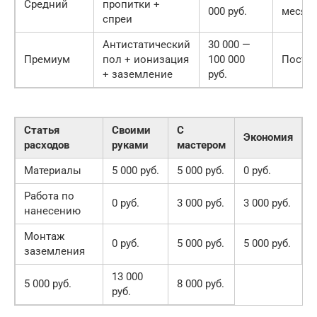
Средний
пропитки +
000 руб.
месяц
спреи
Антистатический
30 000 —
Премиум
пол + ионизация
100 000
Посто
+ заземление
руб.
Статья
Своими
С
Экономия
расходов
руками
мастером
Материалы
5 000 руб.
5 000 руб.
0 руб.
Работа по
0 руб.
3 000 руб.
3 000 руб.
нанесению
Монтаж
0 руб.
5 000 руб.
5 000 руб.
заземления
13 000
5 000 руб.
8 000 руб.
руб.