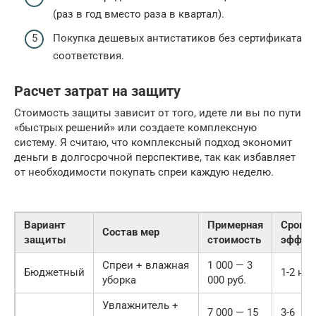
(раз в год вместо раза в квартал).
Покупка дешевых антистатиков без сертификата
соответствия.
Расчет затрат на защиту
Стоимость защиты зависит от того, идете ли вы по пути
«быстрых решений» или создаете комплексную
систему. Я считаю, что комплексный подход экономит
деньги в долгосрочной перспективе, так как избавляет
от необходимости покупать спреи каждую неделю.
Вариант
Примерная
Срок
Состав мер
защиты
стоимость
эффек
Спреи + влажная
1 000 — 3
Бюджетный
1-2 не
уборка
000 руб.
Увлажнитель +
7 000 — 15
3-6