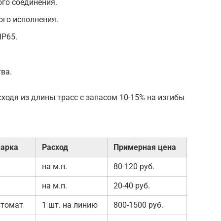
го соединения.
го исполнения.
IP65.
ва.
ходя из длины трасс с запасом 10-15% на изгибы
марка
Расход
Примерная цена
на м.п.
80-120 руб.
на м.п.
20-40 руб.
втомат
1 шт. на линию
800-1500 руб.