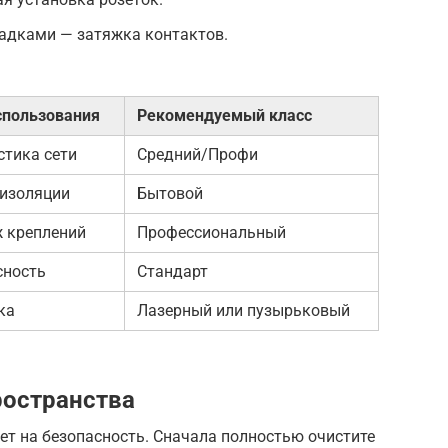
садками — затяжка контактов.
спользования
Рекомендуемый класс
стика сети
Средний/Профи
 изоляции
Бытовой
 креплений
Профессиональный
сность
Стандарт
ка
Лазерный или пузырьковый
ространства
т на безопасность. Сначала полностью очистите