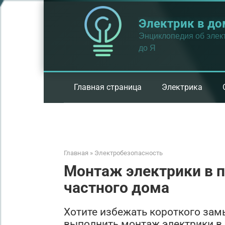
Перейти
к
Электрик в до
контенту
Энциклопедия об элект
до Я
Главная страница
Электрика
Главная
»
Электробезопасность
Монтаж электрики в п
частного дома
Хотите избежать короткого зам
выполнить монтаж электрики в 