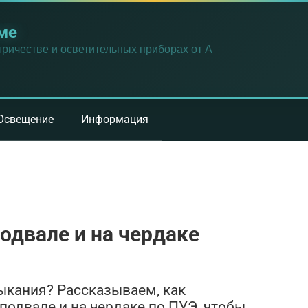
ме
ричестве и осветительных приборах от А
Освещение
Информация
одвале и на чердаке
ыкания? Рассказываем, как
подвале и на чердаке по ПУЭ, чтобы