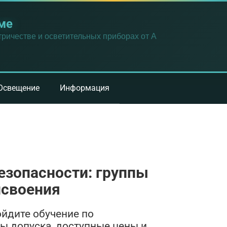
ме
ричестве и осветительных приборах от А
Освещение
Информация
езопасности: группы
исвоения
ойдите обучение по
пы допуска, доступные цены и