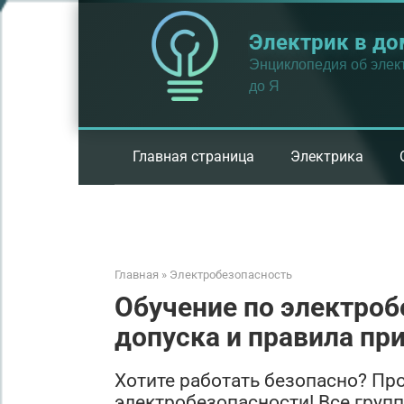
Перейти
к
Электрик в до
контенту
Энциклопедия об элект
до Я
Главная страница
Электрика
Главная
»
Электробезопасность
Обучение по электроб
допуска и правила пр
Хотите работать безопасно? Пр
электробезопасности! Все груп