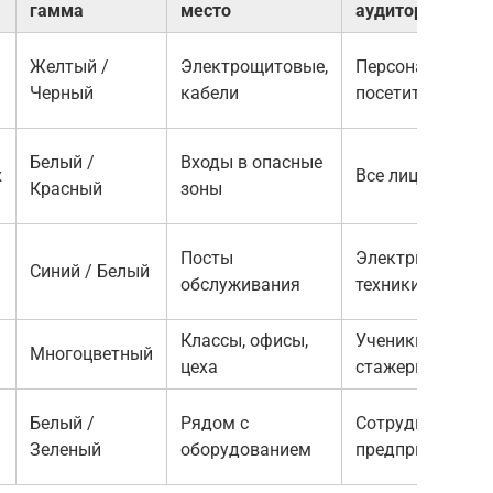
гамма
место
аудитория
Желтый /
Электрощитовые,
Персонал,
Черный
кабели
посетители
Белый /
Входы в опасные
х
Все лица
Красный
зоны
Посты
Электрики,
Синий / Белый
обслуживания
техники
Классы, офисы,
Ученики,
Многоцветный
м
цеха
стажеры
Белый /
Рядом с
Сотрудники
Зеленый
оборудованием
предприятия