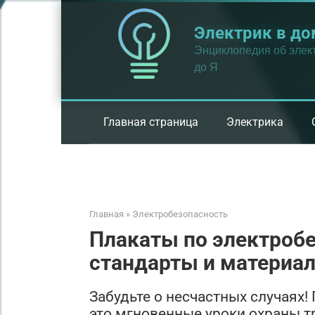
Перейти
к
Электрик в до
контенту
Энциклопедия об элект
до Я
Главная страница
Электрика
Главная
»
Электробезопасность
Плакаты по электробе
стандарты и материа
Забудьте о несчастных случаях!
это мгновенные уроки охраны тр