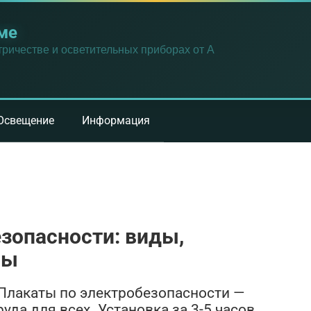
ме
ричестве и осветительных приборах от А
Освещение
Информация
зопасности: виды,
лы
 Плакаты по электробезопасности —
уда для всех. Установка за 3-5 часов.